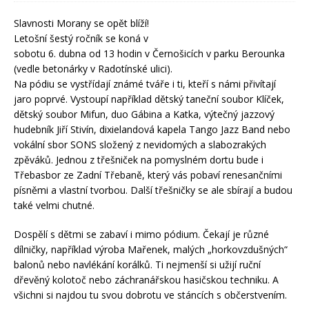
Slavnosti Morany se opět blíží!
Letošní šestý ročník se koná v
sobotu 6. dubna od 13 hodin v Černošicích v parku Berounka
(vedle betonárky v Radotínské ulici).
Na pódiu se vystřídají známé tváře i ti, kteří s námi přivítají
jaro poprvé. Vystoupí například dětský taneční soubor Klíček,
dětský soubor Mifun, duo Gábina a Katka, výtečný jazzový
hudebník Jiří Stivín, dixielandová kapela Tango Jazz Band nebo
vokální sbor SONS složený z nevidomých a slabozrakých
zpěváků. Jednou z třešniček na pomyslném dortu bude i
Třebasbor ze Zadní Třebaně, který vás pobaví renesančními
písněmi a vlastní tvorbou. Další třešničky se ale sbírají a budou
také velmi chutné.
Dospělí s dětmi se zabaví i mimo pódium. Čekají je různé
dílničky, například výroba Mařenek, malých „horkovzdušných“
balonů nebo navlékání korálků. Ti nejmenší si užijí ruční
dřevěný kolotoč nebo záchranářskou hasičskou techniku. A
všichni si najdou tu svou dobrotu ve stáncích s občerstvením.