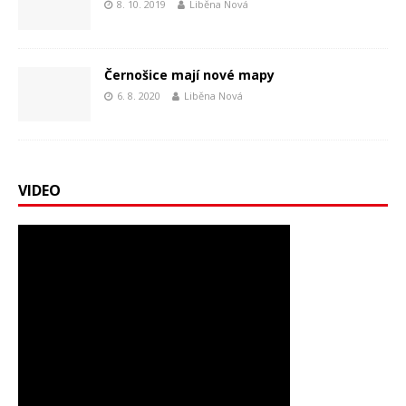
8. 10. 2019
Liběna Nová
Černošice mají nové mapy
6. 8. 2020
Liběna Nová
VIDEO