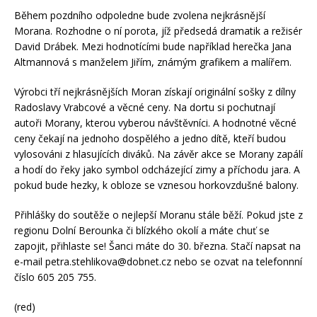
Během pozdního odpoledne bude zvolena nejkrásnější
Morana. Rozhodne o ní porota, jíž předsedá dramatik a režisér
David Drábek. Mezi hodnotícími bude například herečka Jana
Altmannová s manželem Jiřím, známým grafikem a malířem.
Výrobci tří nejkrásnějších Moran získají originální sošky z dílny
Radoslavy Vrabcové a věcné ceny. Na dortu si pochutnají
autoři Morany, kterou vyberou návštěvníci. A hodnotné věcné
ceny čekají na jednoho dospělého a jedno dítě, kteří budou
vylosováni z hlasujících diváků. Na závěr akce se Morany zapálí
a hodí do řeky jako symbol odcházející zimy a příchodu jara. A
pokud bude hezky, k obloze se vznesou horkovzdušné balony.
Přihlášky do soutěže o nejlepší Moranu stále běží. Pokud jste z
regionu Dolní Berounka či blízkého okolí a máte chuť se
zapojit, přihlaste se! Šanci máte do 30. března. Stačí napsat na
e-mail petra.stehlikova@dobnet.cz nebo se ozvat na telefonnní
číslo 605 205 755.
(red)