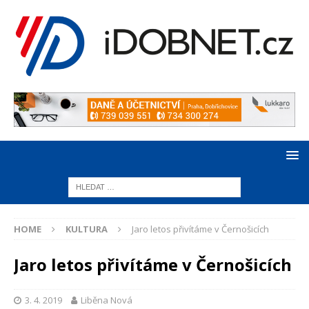
HOME
KULTURA
Jaro letos přivítáme v Černošicích
Jaro letos přivítáme v Černošicích
3. 4. 2019
Liběna Nová