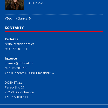
31. 7. 2026
Všechny články
KONTAKTY
Redakce
redakce@dobnet.cz
tel.: 277 001 111
Inzerce
inzerce@dobnet.cz
tel.: 605 205 755
Ceník inzerce DOBNET měsíčník →
DOBNET, z.s.
Palackého 27
252 29 Dobřichovice
Tel.: 277 001 111