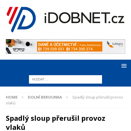
HOME
DOLNÍ BEROUNKA
Spadlý sloup přerušil provoz
vlaků
Spadlý sloup přerušil provoz
vlaků