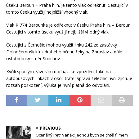
úseku Beroun – Praha hl.n. je tento vlak odřeknut. Cestující v
tomto úseku využijí nejbližší vhodný vlak.
Vlak R 774 Berounka je odřeknut v úseku Praha hl.n. – Beroun.
Cestující v tomto úseku využijí nejbližší vhodný vlak.
Cestující z Černošic mohou využít linku 242 ze zastávky
Dolnočernošická z druhého břehu řeky na Zbraslav a dále
ostatní linky směr Smíchov.
Kvůli spadlým závorám dochází ke zpoždění také na
autobusových linkách v okolí tratě. Správa železnic nyní zjišťuje
rozsah poškození, výluka je nyní platná do odvolání.
PREVIOUS
Oceněný Petr Vaněk: Jednou bych se chtěl filmem