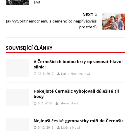
živit
NEXT
Jak vytvořit nemocnému s demencí co nejpřívětivější
prostředí?
SOUVISEJÍCÍ ČLÁNKY
V Černošicích budou brzy opravovat hlavní
silnici
22. 8. 2017
Lucie Hochmalová
Hokejisté Černošic vybojovali důležité tři
body
6. 2. 2018
Liběna Nová
Nejlepší české gymnastky míří do Černošic
5. 12. 2019
Liběna Nová