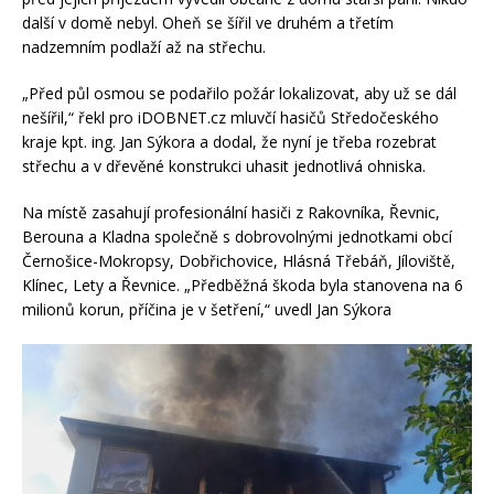
další v domě nebyl. Oheň se šířil ve druhém a třetím
nadzemním podlaží až na střechu.
„Před půl osmou se podařilo požár lokalizovat, aby už se dál
nešířil,“ řekl pro iDOBNET.cz mluvčí hasičů Středočeského
kraje kpt. ing. Jan Sýkora a dodal, že nyní je třeba rozebrat
střechu a v dřevěné konstrukci uhasit jednotlivá ohniska.
Na místě zasahují profesionální hasiči z Rakovníka, Řevnic,
Berouna a Kladna společně s dobrovolnými jednotkami obcí
Černošice-Mokropsy, Dobřichovice, Hlásná Třebáň, Jíloviště,
Klínec, Lety a Řevnice. „Předběžná škoda byla stanovena na 6
milionů korun, příčina je v šetření,“ uvedl Jan Sýkora