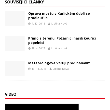
SOUVISEJÍCÍ ČLÁNKY
Oprava mostu v Karlickém údolí se
prodloužila
7. 10. 2015
Liběna Nová
Přímo z terénu: Požárníci hasili kouřící
popelnici
28. 4. 2017
Liběna Nová
Meteorologové varují před náledím
19. 11. 2018
Liběna Nová
VIDEO