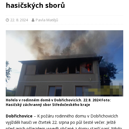
hasičských sborů
22. 8. 2024
Pavla Matějů
Hořelo v rodinném domě v Dobřichovicích. 22.8. 2024 Foto:
Hasičský záchranný sbor Středočeského kraje
Dobřichovice
– K požáru rodinného domu v Dobřichovicích
vyjížděli hasiči ve čtvrtek 22. srpna po půl šesté večer. Ještě
před jejich příjezdem vyvedli občané z domu starší paní. Nikdo