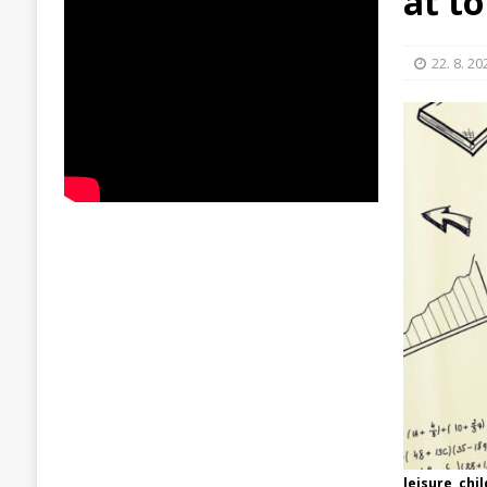
ať to
22. 8. 20
leisure, ch