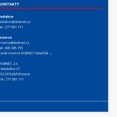
KONTAKTY
Redakce
redakce@dobnet.cz
tel.: 277 001 111
Inzerce
inzerce@dobnet.cz
tel.: 605 205 755
Ceník inzerce DOBNET měsíčník →
DOBNET, z.s.
Palackého 27
252 29 Dobřichovice
Tel.: 277 001 111