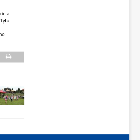
.in a
 Tyto
 ho