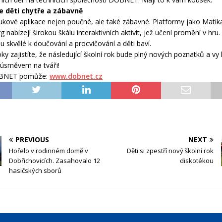
e děti chytře a zábavně
ýukové aplikace nejen poučné, ale také zábavné. Platformy jako Matika
nabízejí širokou škálu interaktivních aktivit, jež učení promění v hru.
u skvělé k doučování a procvičování a děti baví.
ky zajistíte, že následující školní rok bude plný nových poznatků a vy
 úsměvem na tváři!
BNET pomůže:
www.dobnet.cz
PREVIOUS
NEXT
Hořelo v rodinném domě v
Děti si zpestří nový školní rok
Dobřichovicích. Zasahovalo 12
diskotékou
hasičských sborů