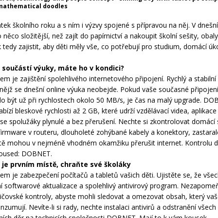
mathematical doodles
átek školního roku a s ním i výzvy spojené s přípravou na něj. V dnešní 
 něco složitější, než zajít do papírnictví a nakoupit školní sešity, obal
k tedy zajistit, aby děti měly vše, co potřebují pro studium, domácí úko
e součástí výuky, máte ho v kondici?
m je zajištění spolehlivého internetového připojení. Rychlý a stabilní 
 nějž se dnešní online výuka neobejde. Pokud vaše současné připojen
o být už při rychlostech okolo 50 MB/s, je čas na malý upgrade. D
ízí bleskové rychlosti až 2 GB, které udrží vzdělávací videa, aplikace
se spolužáky plynulé a bez přerušení. Nechte si zkontrolovat domácí s
firmware v routeru, dlouholeté zohýbané kabely a konektory, zastaral
tě mohou v nejméně vhodném okamžiku přerušit internet. Kontrolu d
 soused: DOBNET.
 je prvním místě, chraňte své školáky
em je zabezpečení počítačů a tabletů vašich děti. Ujistěte se, že všec
ní softwarové aktualizace a spolehlivý antivirový program. Nezapome
dičovské kontroly, abyste mohli sledovat a omezovat obsah, který vaš
nzumují. Nevíte-li si rady, nechte instalaci antivirů a odstranění všech
ích děr na technicích společnosti DOBNET. Mají to k vám kousek.