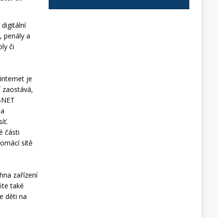
digitální
y, penály a
ly či
internet je
í zaostává,
OBNET
 a
íť.
é části
omácí sítě
hna zařízení
ňte také
e děti na