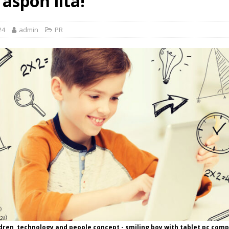
 aspoň lítá!
24
admin
PR
ildren, technology and people concept - smiling boy with tablet pc com