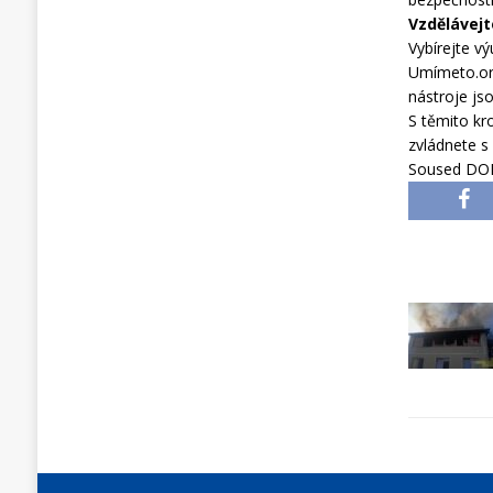
Vzdělávejt
Vybírejte v
Umímeto.org 
nástroje jso
S těmito kro
zvládnete s
Soused DO