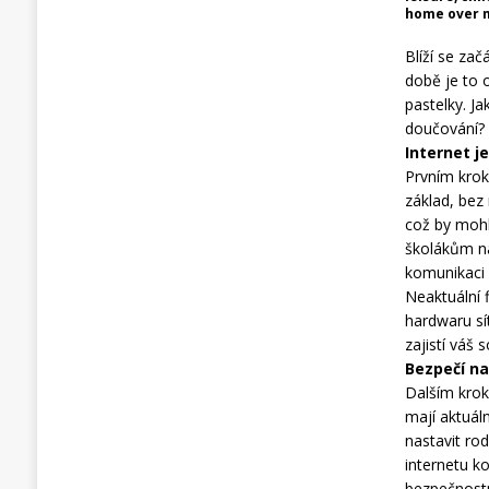
home over 
Blíží se zač
době je to o
pastelky. Ja
doučování?
Internet j
Prvním kroke
základ, bez
což by mohl
školákům nab
komunikaci 
Neaktuální 
hardwaru sí
zajistí váš
Bezpečí na
Dalším krok
mají aktuál
nastavit ro
internetu ko
bezpečnostn