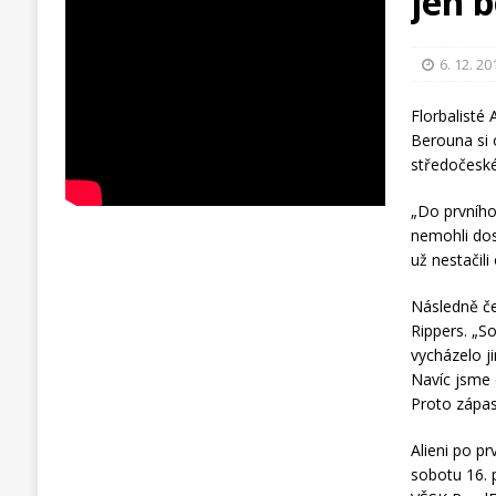
jen 
6. 12. 20
Florbalisté 
Berouna si 
středočeské 
„Do prvního
nemohli dos
už nestačil
Následně če
Rippers. „S
vycházelo j
Navíc jsme 
Proto zápas
Alieni po pr
sobotu 16. 