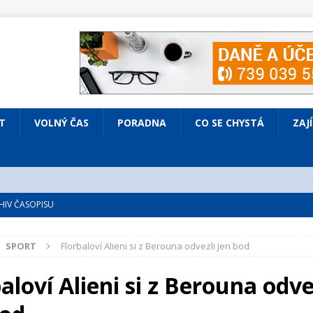
T
VOLNÝ ČAS
PORADNA
CO SE CHYSTÁ
ZAJ
IV ČASOPISU
é
ZAJÍMAVÍ LIDÉ
SPORT
Florbaloví Alieni si z Berouna odvezli jen bod
VOLNÝ ČAS
bsazená Prodaná nevěsta
KULTURA
aloví Alieni si z Berouna odve
nto ve Všenorech
KULTURA