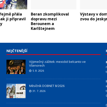
zřejmě přála
Beran zkomplikoval
Výstavy v dom
ak ji připravil
dopravu mezi
zvou do jeskyn
hy
Berounem a
Karlštejnem
NEJČTENĚJŠÍ
Výjimečný zážitek: mexické belcanto ve
Všenorech
5. 8. 2026
Měsíčník DOBNET 8/2026
31. 7. 2026