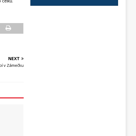
 celku.
NEXT
upí v Zámečku