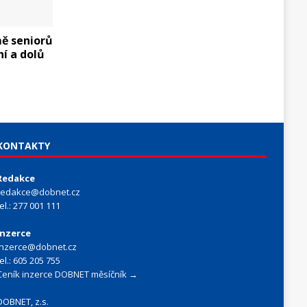
ě seniorů
í a dolů
KONTAKTY
Redakce
redakce@dobnet.cz
tel.: 277 001 111
Inzerce
inzerce@dobnet.cz
tel.: 605 205 755
Ceník inzerce DOBNET měsíčník →
DOBNET, z.s.