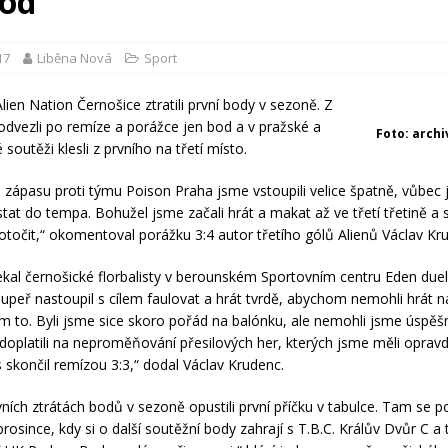
bod
17
Liběna Nová
Sport
Alien Nation Černošice ztratili první body v sezoně. Z
odvezli po remíze a porážce jen bod a v pražské a
Foto: arch
soutěži klesli z prvního na třetí místo.
 zápasu proti týmu Poison Praha jsme vstoupili velice špatně, vůbec
tat do tempa. Bohužel jsme začali hrát a makat až ve třetí třetině a
i otočit,“ okomentoval porážku 3:4 autor třetího gólů Alienů Václav Kr
kal černošické florbalisty v berounském Sportovním centru Eden due
oupeř nastoupil s cílem faulovat a hrát tvrdě, abychom nemohli hrát na
im to. Byli jsme sice skoro pořád na balónku, ale nemohli jsme úspěš
doplatili na neproměňování přesilových her, kterých jsme měli opra
 skončil remízou 3:3,“ dodal Václav Krudenc.
vních ztrátách bodů v sezoně opustili první příčku v tabulce. Tam se po
prosince, kdy si o další soutěžní body zahrají s T.B.C. Králův Dvůr C 