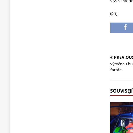
VŠSK PaedF 
(ph)
PREVIOU
Výtečnou hu
faráře
SOUVISEJ