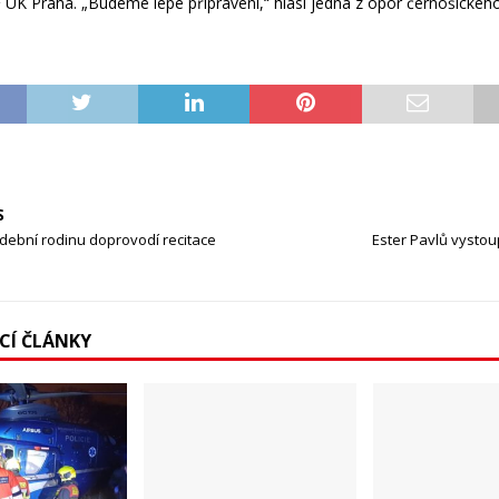
UK Praha. „Budeme lépe připraveni,“ hlásí jedna z opor černošického
S
dební rodinu doprovodí recitace
Ester Pavlů vysto
ÍCÍ ČLÁNKY