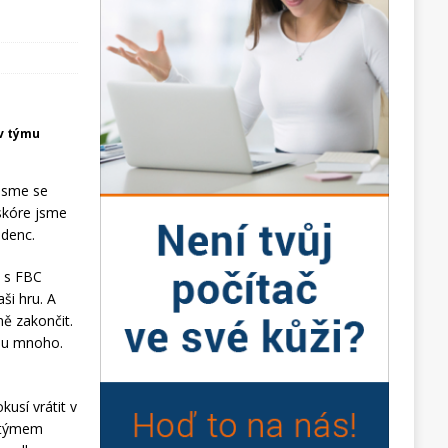
iv týmu
 jsme se
 skóre jsme
udenc.
l s FBC
ši hru. A
ně zakončit.
vdu mnoho.
kusí vrátit v
a týmem