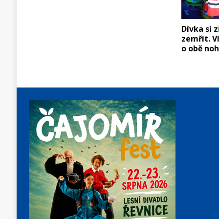
Dívka si 
zemřít. Vl
o obě no