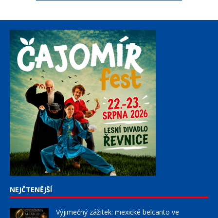
NEJČTENĚJŠÍ
Výjimečný zážitek: mexické belcanto ve