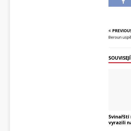
PREVIOU
Beroun uspěl
SOUVISEJ
Svinařšt
vyrazili n