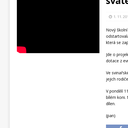
svat
1. 11. 20
Nový školn
odstartoval
která se zap
Jde o proje
dotace z ev
Ve svinařské
jejich rodič
V pondělí 11
bílém koni.
dílen.
(pan)