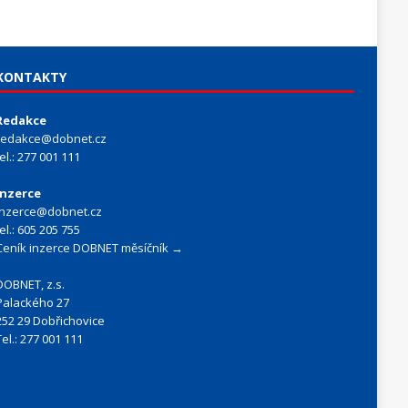
KONTAKTY
Redakce
redakce@dobnet.cz
tel.: 277 001 111
Inzerce
inzerce@dobnet.cz
tel.: 605 205 755
Ceník inzerce DOBNET měsíčník →
DOBNET, z.s.
Palackého 27
252 29 Dobřichovice
Tel.: 277 001 111