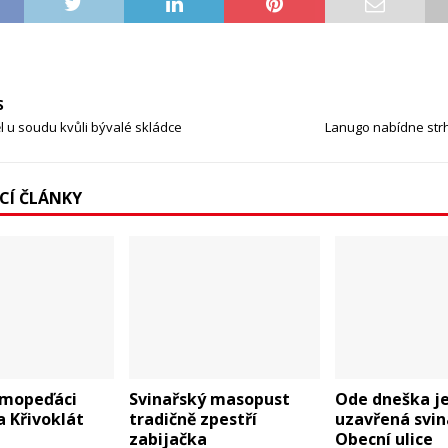
S
 u soudu kvůli bývalé skládce
Lanugo nabídne strh
ÍCÍ ČLÁNKY
í mopeďáci
Svinařský masopust
Ode dneška j
a Křivoklát
tradičně zpestří
uzavřená svin
zabijačka
Obecní ulice