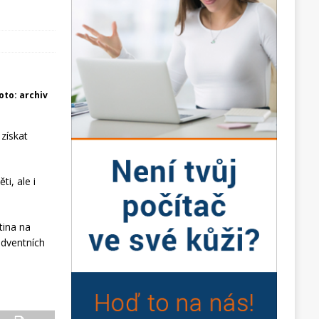
foto: archiv
 získat
i, ale i
tina na
adventních