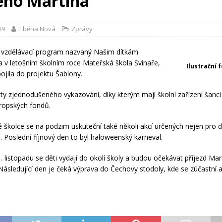
ého Martina
19
Liběna Nová
Zprávy
í vzdělávací program nazvaný Našim dítkám
a v letošním školním roce Mateřská škola Svinaře,
Ilustrační 
ojila do projektu Šablony.
kty zjednodušeného vykazování, díky kterým mají školní zařízení šanci
ropských fondů.
 školce se na podzim uskuteční také několi akcí určených nejen pro dět
e. Poslední říjnový den to byl haloweenský karneval.
. listopadu se děti vydají do okolí školy a budou očekávat příjezd Mar
 Následující den je čeká výprava do Čechovy stodoly, kde se zúčastní 