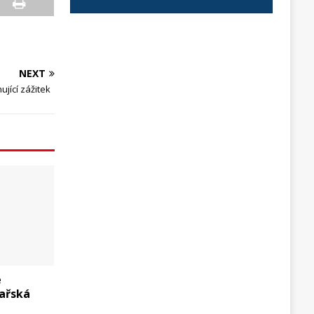
NEXT
ující zážitek
e
ařská