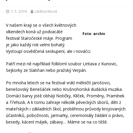
7. 5. 2019
Liběna Nová
V našem kraji se o všech květnových
víkendech koná už podvacáté
Foto: archiv
festival Staročeské máje. Program
je jako každý rok velmi bohatý.
Vystoupí osvědčená seskupení, ale i nováčci.
Patří mezi ně například folklorní soubor Lintava z Kunovic,
Sejkorky ze Slatiňan nebo pražský Verpán.
Po mnoha letech se na festival vrátí mělničtí Jarošovci,
benešovský Benešáček nebo Krušnohorská dudácká muzika.
Domácí barvy jistě obhájí Notičky, Klíček, Proměny, Pramínek
a Třehusk. A k tomu zahraje několik pěveckých sborů, děti z
mateřských i základních škol, proběhnou průvody krojovaných
účastníků, pobožnosti, jarmarky, ceremoniály žádání o právo,
besedy, kácení májek, zábavy… Máme se na co těšit.