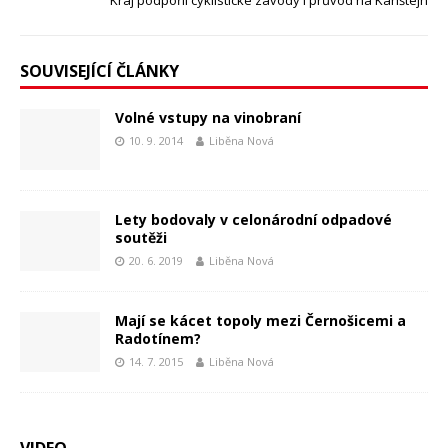
Kraj podpořil cyklistické závody i průvod na Karlštejn
SOUVISEJÍCÍ ČLÁNKY
Volné vstupy na vinobraní
10. 9. 2014
Liběna Nová
Lety bodovaly v celonárodní odpadové
soutěži
20. 6. 2019
Liběna Nová
Mají se kácet topoly mezi Černošicemi a
Radotínem?
14. 7. 2015
Liběna Nová
VIDEO