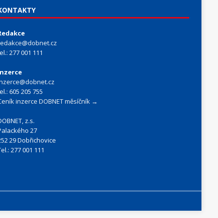
KONTAKTY
Redakce
redakce@dobnet.cz
tel.: 277 001 111
Inzerce
inzerce@dobnet.cz
tel.: 605 205 755
Ceník inzerce DOBNET měsíčník →
DOBNET, z.s.
Palackého 27
252 29 Dobřichovice
Tel.: 277 001 111