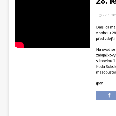
28. 
27. 1. 20
Další díl m
v sobotu 28
před zdejší
Na úvod se 
zabijačkový
s kapelou 
Koda Sokols
masopustem
(pan)