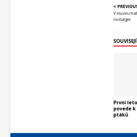
PREVIOU
V muzeu tra
nostalgie
SOUVISEJ
První let
povede k
ptáků