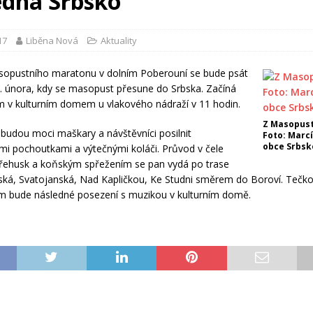
ledna Srbsko
17
Liběna Nová
Aktuality
asopustního maratonu v dolním Poberouní se bude psát
. února, kdy se masopust přesune do Srbska. Začíná
m v kulturním domem u vlakového nádraží v 11 hodin.
Z Masopust
budou moci maškary a návštěvníci posilnit
Foto: Marcí
obce Srbsk
mi pochoutkami a výtečnými koláči. Průvod v čele
Třehusk a koňským spřežením se pan vydá po trase
ká, Svatojanská, Nad Kapličkou, Ke Studni směrem do Boroví. Tečk
 bude následné posezení s muzikou v kulturním domě.