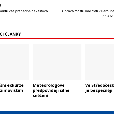
S
bantů vás přepadne bakelitová
Oprava mostu nad tratí v Beroun
příjezd
ÍCÍ ČLÁNKY
ošní exkurze
Meteorologové
Ve Středočesk
 zimovištím
předpovídají silné
je bezpečněji
sněžení