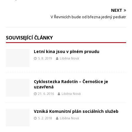
NEXT
V Řevnicích bude od března jediný pediatr
SOUVISEJÍCÍ ČLÁNKY
Letní kina jsou v plném proudu
5. 8. 2019
Liběna Nová
Cyklostezka Radotín – Černošice je
uzavřená
21. 6. 2016
Liběna Nová
Vzniká Komunitní plán sociálních služeb
5. 2. 2018
Liběna Nová