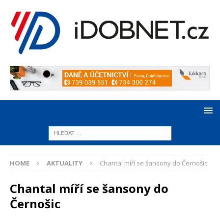
HOME
AKTUALITY
Chantal míří se šansony do Černošic
Chantal míří se šansony do
Černošic