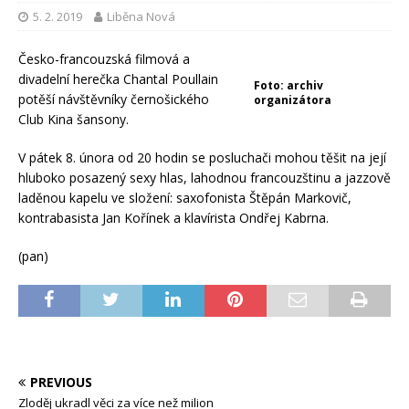
5. 2. 2019
Liběna Nová
Česko-francouzská filmová a
divadelní herečka Chantal Poullain
Foto: archiv
potěší návštěvníky černošického
organizátora
Club Kina šansony.
V pátek 8. února od 20 hodin se posluchači mohou těšit na její
hluboko posazený sexy hlas, lahodnou francouzštinu a jazzově
laděnou kapelu ve složení: saxofonista Štěpán Markovič,
kontrabasista Jan Kořínek a klavírista Ondřej Kabrna.
(pan)
PREVIOUS
Zloděj ukradl věci za více než milion