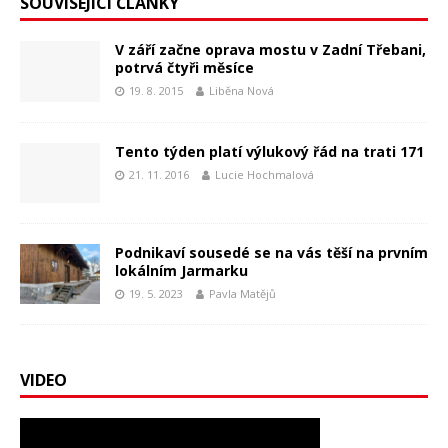
SOUVISEJÍCÍ ČLÁNKY
V září začne oprava mostu v Zadní Třebani,
potrvá čtyři měsíce
19. 8. 2015
Liběna Nová
Tento týden platí výlukový řád na trati 171
21. 11. 2016
Lucie Hochmalová
Podnikaví sousedé se na vás těší na prvním
lokálním Jarmarku
19. 5. 2023
Pavla Matějů
VIDEO