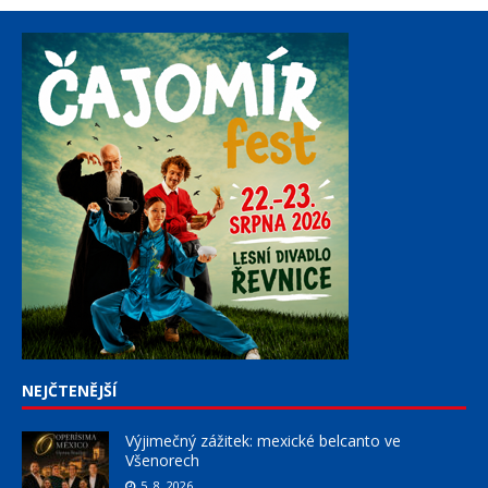
NEJČTENĚJŠÍ
Výjimečný zážitek: mexické belcanto ve
Všenorech
5. 8. 2026