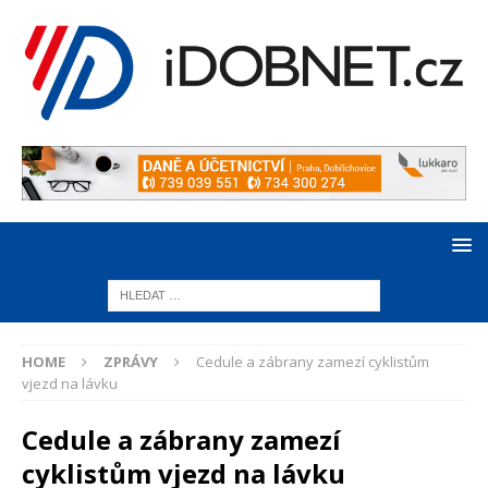
HOME
ZPRÁVY
Cedule a zábrany zamezí cyklistům
vjezd na lávku
Cedule a zábrany zamezí
cyklistům vjezd na lávku