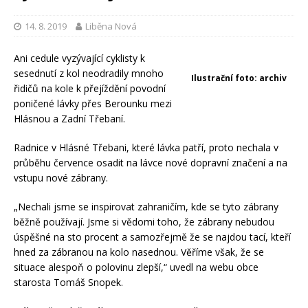
14. 8. 2019
Liběna Nová
Ani cedule vyzývající cyklisty k
sesednutí z kol neodradily mnoho
Ilustrační foto: archiv
řidičů na kole k přejíždění povodní
poničené lávky přes Berounku mezi
Hlásnou a Zadní Třebaní.
Radnice v Hlásné Třebani, které lávka patří, proto nechala v
průběhu července osadit na lávce nové dopravní značení a na
vstupu nové zábrany.
„Nechali jsme se inspirovat zahraničím, kde se tyto zábrany
běžně používají. Jsme si vědomi toho, že zábrany nebudou
úspěšné na sto procent a samozřejmě že se najdou tací, kteří
hned za zábranou na kolo nasednou. Věříme však, že se
situace alespoň o polovinu zlepší,“ uvedl na webu obce
starosta Tomáš Snopek.