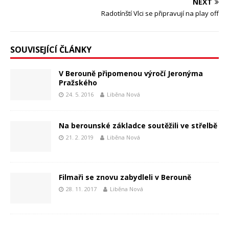
NEXT
Radotínští Vlci se připravují na play off
SOUVISEJÍCÍ ČLÁNKY
V Berouně připomenou výročí Jeronýma
Pražského
24. 5. 2016
Liběna Nová
Na berounské základce soutěžili ve střelbě
21. 2. 2019
Liběna Nová
Filmaři se znovu zabydleli v Berouně
28. 11. 2017
Liběna Nová