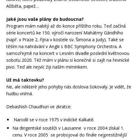
Alžběta, papež…
Jaké jsou vaše plány do budoucna?
Program mám nabitý až do konce příštího roku. Teď začíná
série koncertů ke 150. výročí narození Mahátmy Gándhího
(např. v Praze 2. října v kostele sv. Šimona a Judy). Také se
těším na nahrávání v Anglii s BBC Symphony Orchestra. A
samozřejmě na koncert v Lesním divadle poslední květnovou
sobotu 2020. Též mám v plánu si konečně si zajít na řevnické
pivo. Teď ale nejvíc žiji naším miminkem.
Už má taktovku?
Ne, ale některé jeho pohyby nás doslova šokovaly. Je vidět, že
hudbu vnímá.
Debashish Chaudhuri ve zkratce:
Narodil se v roce 1975 v indické Kalkatě.
Na dirigentské soutěži v Lausanne v roce 2004 získal 1.
cenu. V roce 2005 se probojoval do finále nejprestižnější