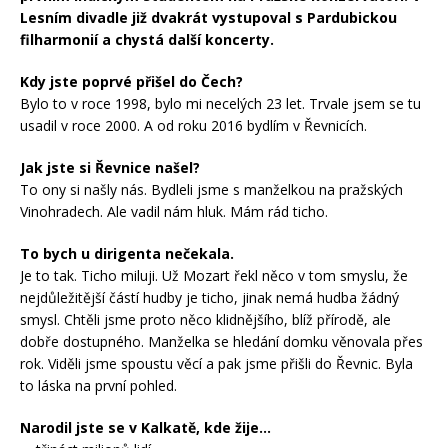
Lesním divadle již dvakrát vystupoval s Pardubickou
filharmonií a chystá další koncerty.
Kdy jste poprvé přišel do Čech?
Bylo to v roce 1998, bylo mi necelých 23 let. Trvale jsem se tu
usadil v roce 2000. A od roku 2016 bydlím v Řevnicích.
Jak jste si Řevnice našel?
To ony si našly nás. Bydleli jsme s manželkou na pražských
Vinohradech. Ale vadil nám hluk. Mám rád ticho.
To bych u dirigenta nečekala.
Je to tak. Ticho miluji. Už Mozart řekl něco v tom smyslu, že
nejdůležitější částí hudby je ticho, jinak nemá hudba žádný
smysl. Chtěli jsme proto něco klidnějšího, blíž přírodě, ale
dobře dostupného. Manželka se hledání domku věnovala přes
rok. Viděli jsme spoustu věcí a pak jsme přišli do Řevnic. Byla
to láska na první pohled.
Narodil jste se v Kalkatě, kde žije…