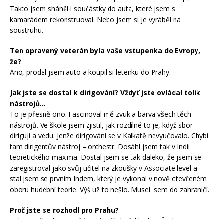
Takto jsem sháněl i součástky do auta, které jsem s
kamarádem rekonstruoval. Nebo jsem si je vyráběl na
soustruhu.
Ten opravený veterán byla vaše vstupenka do Evropy,
že?
Ano, prodal jsem auto a koupil si letenku do Prahy.
Jak jste se dostal k dirigování? Vždyť jste ovládal tolik
nástrojů…
To je přesně ono. Fascinoval mě zvuk a barva všech těch
nástrojů. Ve škole jsem zjistil, jak rozdílné to je, když sbor
diriguji a vedu. Jenže dirigování se v Kalkatě nevyučovalo. Chybí
tam dirigentův nástroj – orchestr. Dosáhl jsem tak v Indii
teoretického maxima. Dostal jsem se tak daleko, že jsem se
zaregistroval jako svůj učitel na zkoušky v Associate level a
stal jsem se prvním Indem, který je vykonal v nově otevřeném
oboru hudební teorie. Výš už to nešlo. Musel jsem do zahraničí.
Proč jste se rozhodl pro Prahu?