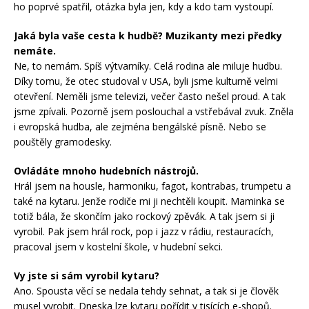
ho poprvé spatřil, otázka byla jen, kdy a kdo tam vystoupí.
Jaká byla vaše cesta k hudbě? Muzikanty mezi předky
nemáte.
Ne, to nemám. Spíš výtvarníky. Celá rodina ale miluje hudbu.
Díky tomu, že otec studoval v USA, byli jsme kulturně velmi
otevření. Neměli jsme televizi, večer často nešel proud. A tak
jsme zpívali. Pozorně jsem poslouchal a vstřebával zvuk. Zněla
i evropská hudba, ale zejména bengálské písně. Nebo se
pouštěly gramodesky.
Ovládáte mnoho hudebních nástrojů.
Hrál jsem na housle, harmoniku, fagot, kontrabas, trumpetu a
také na kytaru. Jenže rodiče mi ji nechtěli koupit. Maminka se
totiž bála, že skončím jako rockový zpěvák. A tak jsem si ji
vyrobil. Pak jsem hrál rock, pop i jazz v rádiu, restauracích,
pracoval jsem v kostelní škole, v hudební sekci.
Vy jste si sám vyrobil kytaru?
Ano. Spousta věcí se nedala tehdy sehnat, a tak si je člověk
musel vyrobit. Dneska lze kytaru pořídit v tisících e-shopů.