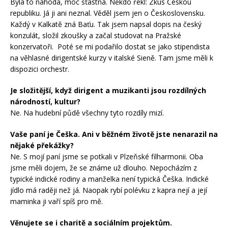
Byla to náhoda, moc šťastná. Někdo řekl: Zkus Českou
republiku. Já ji ani neznal. Věděl jsem jen o Československu.
Každý v Kalkatě zná Baťu. Tak jsem napsal dopis na český
konzulát, složil zkoušky a začal studovat na Pražské
konzervatoři. Poté se mi podařilo dostat se jako stipendista
na věhlasné dirigentské kurzy v italské Sieně. Tam jsme měli k
dispozici orchestr.
Je složitější, když dirigent a muzikanti jsou rozdílných
národností, kultur?
Ne. Na hudební půdě všechny tyto rozdíly mizí.
Vaše paní je Češka. Ani v běžném životě jste nenarazil na
nějaké překážky?
Ne. S mojí paní jsme se potkali v Plzeňské filharmonii. Oba
jsme měli dojem, že se známe už dlouho. Nepocházím z
typické indické rodiny a manželka není typická Češka. Indické
jídlo má raději než já. Naopak rybí polévku z kapra nejí a její
maminka ji vaří spíš pro mě.
Věnujete se i charitě a sociálním projektům.