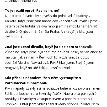
…
třináct milionů lidí.
To je rozdíl oproti Řevnicím, ne?
No to ano. Řevnice by se vešly do jedné velké budovy v
Kalkatě. Když jsme tam naposledy koncertovali, bydleli jsme v
pátém patře hotelu. Ve dvě ráno jsem na mobilu naměřil 90
decibelů. O něco méně měla Praha. Ale tady? Je klid, jsou
slyšet ptáci.
Znal jste Lesní divadlo, když jste se sem stěhovali?
Vůbec ne. Když jsme byli na turné po Indii, český velvyslanec se
mě ptal, jak se nám v Řevnicích líbí a zda vím, že odtud
pochází Martina Navrátilová. Fakt? říkal jsem. Stejně jsem
reagoval, když mi lidé řekli o Lesním divadle.
Kdo přišel s nápadem, že v něm vystoupíte s
Pardubickou filharmonií?
První nápady vznikly asi na schůzce během rozhovoru s Janem
Schlindenbuchem pro řevnický RUCH. Nabralo to pak rychlé
obrátky s řevnickým zastupitelstvem a panem starostou
Smrčkou. Chtěl jsem vidět Lesní divadlo osobně, a když jsem