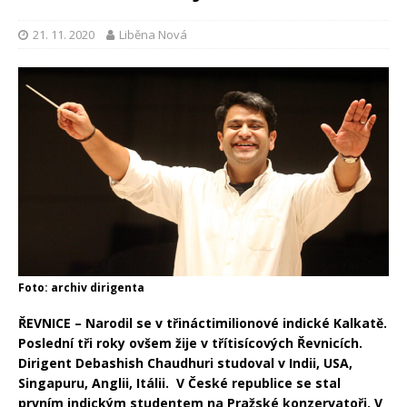
21. 11. 2020
Liběna Nová
Foto: archiv dirigenta
ŘEVNICE – Narodil se v třináctimilionové indické Kalkatě.
Poslední tři roky ovšem žije v třítisícových Řevnicích.
Dirigent Debashish Chaudhuri studoval v Indii, USA,
Singapuru, Anglii, Itálii.
V České republice se stal
prvním indickým studentem na Pražské konzervatoři. V