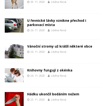
30. 11. 2020
Liběna Nová
U řevnické lávky vznikne přechod i
parkovací místa
26. 11. 2020
Liběna Nová
Vánoční stromy už krášlí některé obce
26. 11. 2020
Liběna Nová
Knihovny fungují z okénka
26. 11. 2020
Liběna Nová
Hádku ukončil bodáním nožem
23. 11. 2020
Liběna Nová