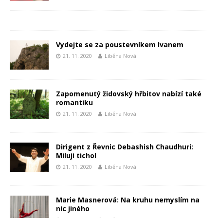
Vydejte se za poustevníkem Ivanem
21. 11. 2020
Liběna Nová
Zapomenutý židovský hřbitov nabízí také
romantiku
21. 11. 2020
Liběna Nová
Dirigent z Řevnic Debashish Chaudhuri:
Miluji ticho!
21. 11. 2020
Liběna Nová
Marie Masnerová: Na kruhu nemyslím na
nic jiného