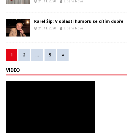
21. 11. 2020
Liběna Nová
Karel Šíp: V oblasti humoru se cítím dobře
21. 11. 2020
Liběna Nová
1
2
…
5
»
VIDEO