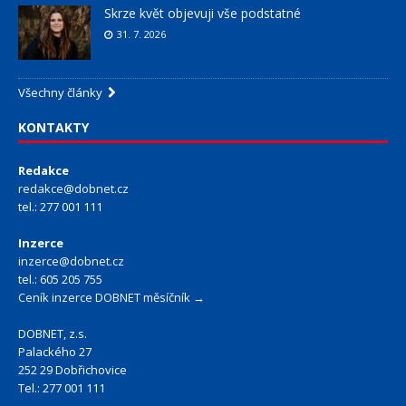
Skrze květ objevuji vše podstatné
31. 7. 2026
Všechny články
KONTAKTY
Redakce
redakce@dobnet.cz
tel.: 277 001 111
Inzerce
inzerce@dobnet.cz
tel.: 605 205 755
Ceník inzerce DOBNET měsíčník →
DOBNET, z.s.
Palackého 27
252 29 Dobřichovice
Tel.: 277 001 111