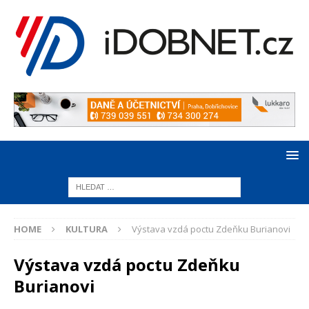
HOME
KULTURA
Výstava vzdá poctu Zdeňku Burianovi
Výstava vzdá poctu Zdeňku
Burianovi