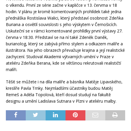
o víkendu. První ze série začne v kapličce v 13. červma v 18
hodin. V plánu je kromě komentovaných prohlídek také jedna
přednáška Rostislava Walici, který představí osobnost Zdeňka
Buriana a osvětlí souvislosti s jeho výskytem v Černošicích.
Uskuteční se v rámci komentované prohlídky první výstavy 27.
června v 18:30. Představí se na ní také Zdeněk Daněk,
burianolog, který se zabývá přímo stylem a odkazem malíře a
ilustrátora. Na jeho obrazech převažuje krajina a její realistické
zachycení. Studoval Akademii výtvarných umění v Praze v
ateliéru Zdeňka Berana, kde se většinou rekrutovali realističtí
malíři.
Těšit se můžete i na díla malíře a básníka Matěje Lipavského,
kreslíře Pavla Trnky. Nejmladšími účastníky budou Matěj
Remeš a Adéla Topolová, kteří dosud studují na fakultě
designu a umění Ladislava Sutnara v Plzni v ateliéru malby.