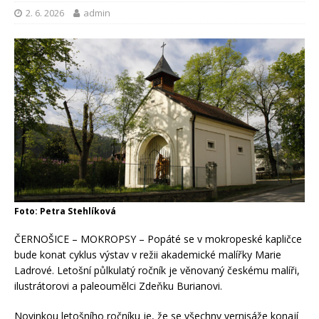
2. 6. 2026
admin
Foto: Petra Stehlíková
ČERNOŠICE – MOKROPSY – Popáté se v mokropeské kapličce
bude konat cyklus výstav v režii akademické malířky Marie
Ladrové. Letošní půlkulatý ročník je věnovaný českému malíři,
ilustrátorovi a paleoumělci Zdeňku Burianovi.
Novinkou letošního ročníku je, že se všechny vernisáže konají