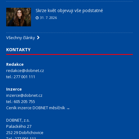
Skrze květ objevuji vše podstatné
31. 7. 2026
Všechny články
KONTAKTY
Redakce
redakce@dobnet.cz
tel.: 277 001 111
Inzerce
inzerce@dobnet.cz
tel.: 605 205 755
Ceník inzerce DOBNET měsíčník →
DOBNET, z.s.
Palackého 27
252 29 Dobřichovice
Tel.: 277 001 111