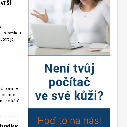
vrší
o
mokropeskou
Start je
ů plánuje
udou moci
na setkání,
ohádky i