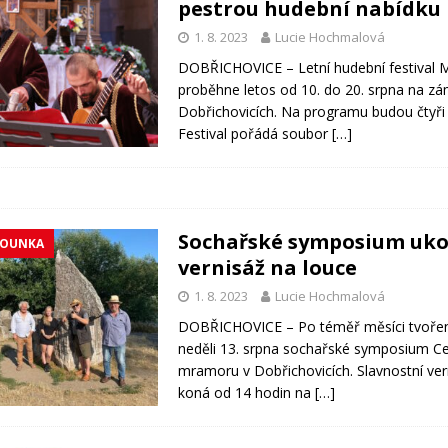
pestrou hudební nabídku
1. 8. 2023
Lucie Hochmalová
DOBŘICHOVICE – Letní hudební festival M
proběhne letos od 10. do 20. srpna na z
Dobřichovicích. Na programu budou čtyři 
Festival pořádá soubor
[…]
Sochařské symposium uko
ROUNKA
vernisáž na louce
1. 8. 2023
Lucie Hochmalová
DOBŘICHOVICE – Po téměř měsíci tvoření
neděli 13. srpna sochařské symposium C
mramoru v Dobřichovicích. Slavnostní ver
koná od 14 hodin na
[…]