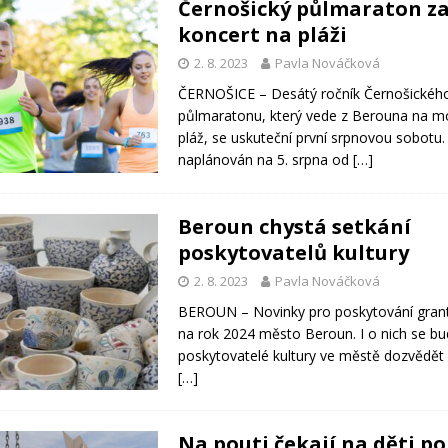
Černošický půlmaraton za
koncert na pláži
2. 8. 2023
Pavla Nováčková
ČERNOŠICE – Desátý ročník Černošickéh
půlmaratonu, který vede z Berouna na 
pláž, se uskuteční první srpnovou sobotu. 
naplánován na 5. srpna od
[…]
Beroun chystá setkání
poskytovatelů kultury
2. 8. 2023
Pavla Nováčková
BEROUN – Novinky pro poskytování grant
na rok 2024 město Beroun. I o nich se b
poskytovatelé kultury ve městě dozvědět 
[…]
Na pouti čekají na děti p