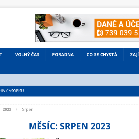
T
VOLNÝ ČAS
PORADNA
CO SE CHYSTÁ
ZAJ
IV ČASOPISU
é
ZAJÍMAVÍ LIDÉ
2023
Srpen
VOLNÝ ČAS
bsazená Prodaná nevěsta
KULTURA
MĚSÍC:
SRPEN 2023
nto ve Všenorech
KULTURA