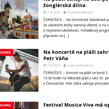
žonglérská dílna
2. 8. 2023
Pavla Nováčková
ČERNOŠICE – Na černošické Mariánské po
se uskuteční druhý srpnový víkend, si na s
ti nejmenší návštěvníci. Pohádkový progr
připraven na
[…]
Na koncertě na pláži zahr
ROUNKA
Petr Váňa
2. 8. 2023
Lucie Hochmalová
ČERNOŠICE – Koncert na pláži se koná 5.
19.30 hodin na Městské pláži v ulici Dr. J
v Černošicích. Petr Váňa zahraje převzat
Festival Musica Viva má o
ROUNKA