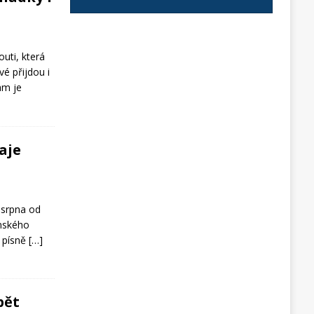
uti, která
vé přijdou i
am je
aje
 srpna od
anského
é písně
[…]
pět