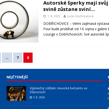
Autorské šperky mají svůj
svině zůstane sviní…
1. 8. 2023
Lucie Hochmalová
DOBŘICHOVICE – Velmi zajímavá výstav
Four bude probíhat od 14. srpna v galerii
Lounge v Dobřichovicích. Své autorské š
…
7
8
NEJČTENĚJŠÍ
Výjimečný zážitek: mexické belcanto ve
Všenorech
5. 8. 2026