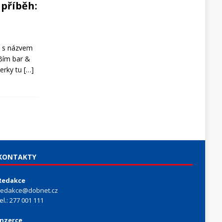
 příběh:
a s názvem
 Bím bar &
perky tu
[…]
KONTAKTY
Redakce
redakce@dobnet.cz
tel.: 277 001 111
Inzerce