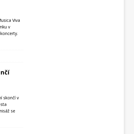
usica Viva
ámku v
koncerty.
nčí
 skončí v
esta
nisáž se