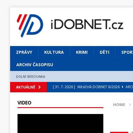
ZPRÁVY
KULTURA
KRIMI
DĚTI
SPOR
ARCHIV ČASOPISU
DOLNÍ BEROUNKA
[ 31. 7. 2026 ]
Měsíčník DOBNET 8/2026
ARCH
AKTUÁLNĚ
[ 31. 7. 2026 ]
Skrze květ objevuji vše podstatn
VIDEO
HOME
[ 31. 7. 2026 ]
Jednou Slavoj, vždycky Slavoj!
[ 31. 7. 2026 ]
Zámek Liteň rozezní hvězdně o
[ 5. 8. 2026 ]
Výjimečný zážitek: mexické belca