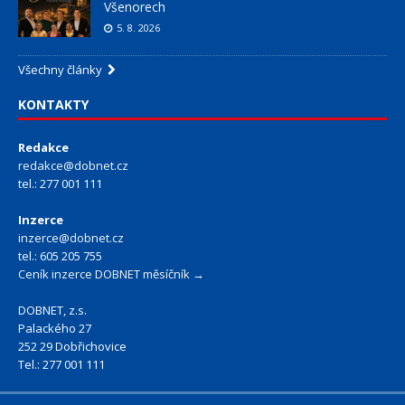
Všenorech
5. 8. 2026
Všechny články
KONTAKTY
Redakce
redakce@dobnet.cz
tel.: 277 001 111
Inzerce
inzerce@dobnet.cz
tel.: 605 205 755
Ceník inzerce DOBNET měsíčník →
DOBNET, z.s.
Palackého 27
252 29 Dobřichovice
Tel.: 277 001 111