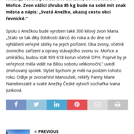
Mořice. Zvon vážící zhruba 85 kg bude na sobě mít znak
města a nápis: „Svatá Anežko, ukazuj cestu obci
řevnické.“
Spolu s Anežkou bude vyroben také 300 kilový zvon Maria.
„Stalo se tak díky štědrosti dárců do roka a do dne od
vyhlášení veřejné sbírky na jejich pořízení. Oba zvony, včetně
zvonicího zařízení a opravy stávajícího zvonu sv. Mořice a
umíráčku, budou stát 909 618 korun včetně DPH. Poprvé by je
veřejnost měla vidět na Bílou sobotu velikonoční,” uvedl
zmiňovaný spolek. Slyšet bychom je měli na podzim tohoto
roku. Odlije je zvonařství Manoušek, reliéfy Panny Marie
Nanebevzaté a svaté Anežky České vytvoří sochařka Ivana
Junková.
PREVIOUS