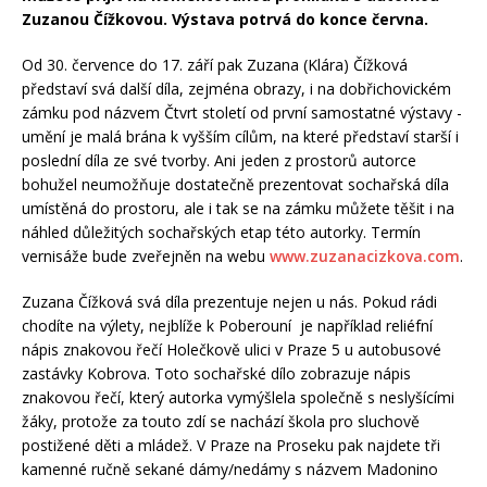
Zuzanou Čížkovou. Výstava potrvá do konce června.
Od 30. července do 17. září pak Zuzana (Klára) Čížková
představí svá další díla, zejména obrazy, i na dobřichovickém
zámku pod názvem Čtvrt století od první samostatné výstavy -
umění je malá brána k vyšším cílům, na které představí starší i
poslední díla ze své tvorby. Ani jeden z prostorů autorce
bohužel neumožňuje dostatečně prezentovat sochařská díla
umístěná do prostoru, ale i tak se na zámku můžete těšit i na
náhled důležitých sochařských etap této autorky. Termín
vernisáže bude zveřejněn na webu
www.zuzanacizkova.com
.
Zuzana Čížková svá díla prezentuje nejen u nás. Pokud rádi
chodíte na výlety, nejblíže k Poberouní je například reliéfní
nápis znakovou řečí Holečkově ulici v Praze 5 u autobusové
zastávky Kobrova. Toto sochařské dílo zobrazuje nápis
znakovou řečí, který autorka vymýšlela společně s neslyšícími
žáky, protože za touto zdí se nachází škola pro sluchově
postižené děti a mládež. V Praze na Proseku pak najdete tři
kamenné ručně sekané dámy/nedámy s názvem Madonino