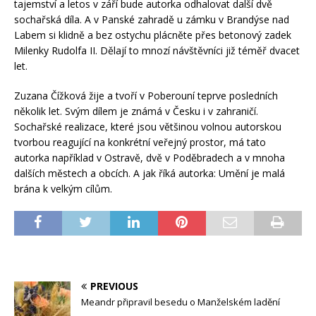
tajemství a letos v září bude autorka odhalovat další dvě
sochařská díla. A v Panské zahradě u zámku v Brandýse nad
Labem si klidně a bez ostychu plácněte přes betonový zadek
Milenky Rudolfa II. Dělají to mnozí návštěvníci již téměř dvacet
let.
Zuzana Čížková žije a tvoří v Poberouní teprve posledních
několik let. Svým dílem je známá v Česku i v zahraničí.
Sochařské realizace, které jsou většinou volnou autorskou
tvorbou reagující na konkrétní veřejný prostor, má tato
autorka například v Ostravě, dvě v Poděbradech a v mnoha
dalších městech a obcích. A jak říká autorka: Umění je malá
brána k velkým cílům.
PREVIOUS
Meandr připravil besedu o Manželském ladění