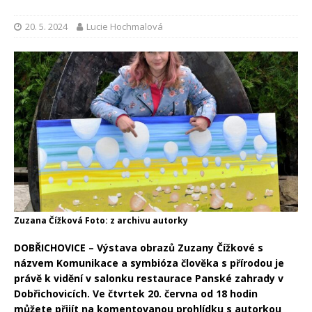
20. 5. 2024
Lucie Hochmalová
Zuzana Čížková Foto: z archivu autorky
DOBŘICHOVICE –
Výstava obrazů Zuzany Čížkové s
názvem Komunikace a symbióza člověka s přírodou je
právě k vidění v salonku restaurace Panské zahrady v
Dobřichovicích. Ve čtvrtek 20. června od 18 hodin
můžete přijít na komentovanou prohlídku s autorkou