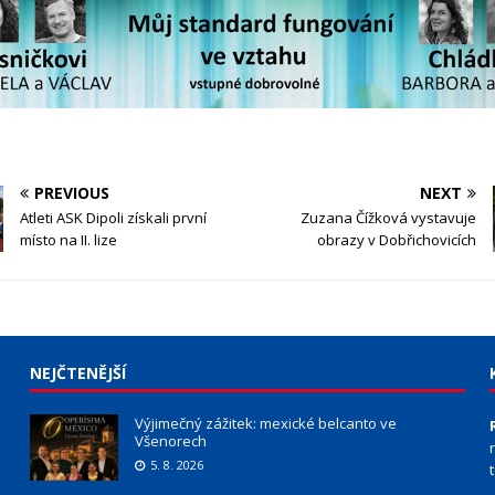
PREVIOUS
NEXT
Atleti ASK Dipoli získali první
Zuzana Čížková vystavuje
místo na II. lize
obrazy v Dobřichovicích
NEJČTENĚJŠÍ
Výjimečný zážitek: mexické belcanto ve
Všenorech
5. 8. 2026