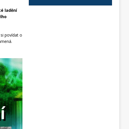
é ladění
řího
si povídat o
namená.