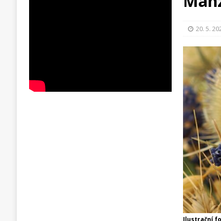
Manž
20. 5. 20
Ilustrační f