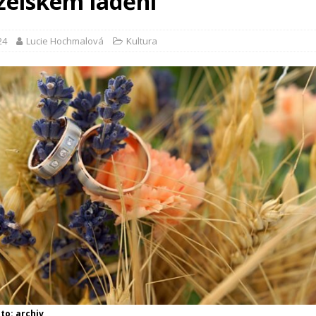
elském ladění
24
Lucie Hochmalová
Kultura
oto: archiv