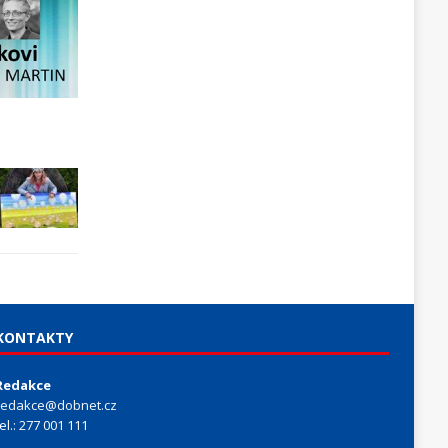
KONTAKTY
Redakce
redakce@dobnet.cz
tel.: 277 001 111