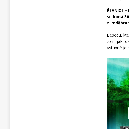
ŘEVNICE –
se koná 30
z Poděbrad
Besedu, kte
tom, jak ro
Vstupné je 