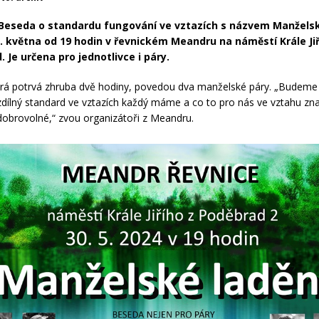
 Beseda o standardu fungování ve vztazích s názvem Manželsk
. května od 19 hodin v řevnickém Meandru na náměstí Krále Ji
. Je určena pro jednotlivce i páry.
rá potrvá zhruba dvě hodiny, povedou dva manželské páry. „Budeme 
zdílný standard ve vztazích každý máme a co to pro nás ve vztahu z
dobrovolné,“ zvou organizátoři z Meandru.