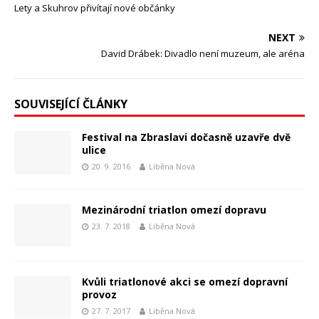
Lety a Skuhrov přivítají nové občánky
NEXT
David Drábek: Divadlo není muzeum, ale aréna
SOUVISEJÍCÍ ČLÁNKY
Festival na Zbraslavi dočasně uzavře dvě
ulice
20. 9. 2016
Liběna Nová
Mezinárodní triatlon omezí dopravu
23. 7. 2018
Liběna Nová
Kvůli triatlonové akci se omezí dopravní
provoz
27. 7. 2017
Liběna Nová