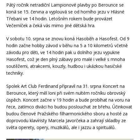
Pátý ročník netradiční Lampionové plavby po Berounce se
koná se 15. června a vyplouvá se od horního jezu v Hlásné
Třebani ve 14 hodin. Letošním rokem bude provázet
Večerníček a čeká vás mimo jiné dětská hra.
V sobotu 10. srpna se znovu koná Hasoběh a Hasofest. Od 9
hodin začne hobby závod v běhu na 5 a 10 kilometrů včetně
závodu pro děti, ve 14 hodin pak u dolního jezu vypukne
Hasofest, což je den plný zábavy pro malé i velké s mnoha
soutěžemi, atrakcemi, kouzly, hudbou i ukázkou hasičské
techniky.
Spolek Art Club Ferdinand připravil na 31. srpna Koncert na
Berounce, který měl loni při svém nultém ročníku obrovský
úspěch. Koncert začne v 19 hodin a bude probíhat na voru na
řece, zatímco diváci ho budou poslouchat ze břehu. Účinkovat
budou členové Pražského filharmonického sboru a hosté za
doprovodu klavíristy Marcela Javorčeka a zahrají skladby ze
světa operety, opery, muzikálů, ale i jazzu a spirituálů.