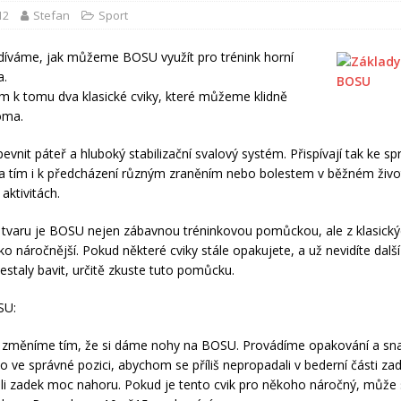
12
Stefan
Sport
díváme, jak můžeme BOSU využít pro trénink horní
a.
m k tomu dva klasické cviky, které můžeme klidně
oma.
evnit páteř a hluboký stabilizační svalový systém. Přispívají tak ke 
, a tím i k předcházení různým zraněním nebo bolestem v běžném život
aktivitách.
tvaru je BOSU nejen zábavnou tréninkovou pomůckou, ale z klasický
ko náročnější. Pokud některé cviky stále opakujete, a už nevidíte dalš
estaly bavit, určitě zkuste tuto pomůcku.
SU:
ik změníme tím, že si dáme nohy na BOSU. Provádíme opakování a sn
lo ve správné pozici, abychom se příliš nepropadali v bederní části za
li zadek moc nahoru. Pokud je tento cvik pro někoho náročný, může 