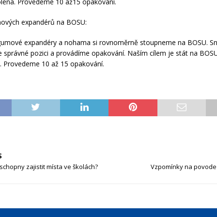
lena. Provedeme 10 až15 opakování.
mových expandérů na BOSU:
umové expandéry a nohama si rovnoměrně stoupneme na BOSU. Sn
ve správné pozici a provádíme opakování. Naším cílem je stát na BOS
ji. Provedeme 10 až 15 opakování.
S
chopny zajistit místa ve školách?
Vzpomínky na povodeň