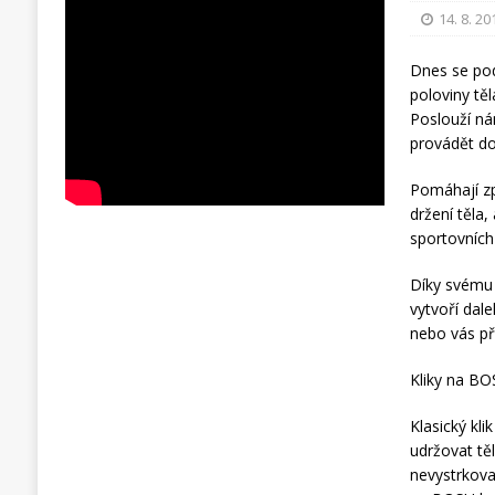
14. 8. 20
Dnes se po
poloviny těl
Poslouží ná
provádět d
Pomáhají zp
držení těla
sportovních 
Díky svému 
vytvoří dale
nebo vás př
Kliky na BO
Klasický kl
udržovat tě
nevystrkova