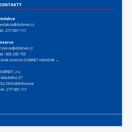
KONTAKTY
Redakce
redakce@dobnet.cz
tel.: 277 001 111
Inzerce
inzerce@dobnet.cz
tel.: 605 205 755
Ceník inzerce DOBNET měsíčník →
DOBNET, z.s.
Palackého 27
252 29 Dobřichovice
Tel.: 277 001 111