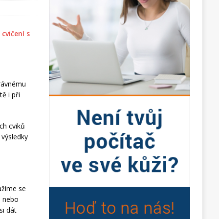
správnému
ě i při
ch cviků
í výsledky
ažíme se
d nebo
si dát