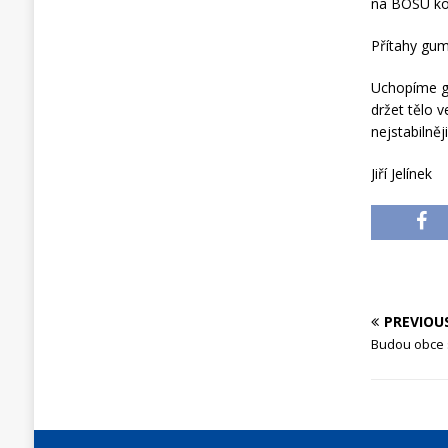
na BOSU ko
Přítahy gu
Uchopíme g
držet tělo 
nejstabilně
Jiří Jelínek
PREVIOU
Budou obce s