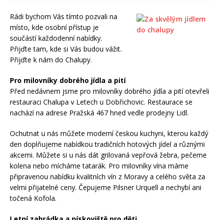
Rádi bychom Vás tímto pozvali na
místo, kde osobní přístup je
součástí každodenní nabídky.
Přijďte tam, kde si Vás budou vážit.
Přijďte k nám do Chalupy.
Pro milovníky dobrého jídla a pití
Před nedávnem jsme pro milovníky dobrého jídla a pití otevřeli
restauraci Chalupa v Letech u Dobřichovic. Restaurace se
nachází na adrese Pražská 467 hned vedle prodejny Lidl.
Ochutnat u nás můžete moderní českou kuchyni, kterou každý
den doplňujeme nabídkou tradičních hotových jídel a různými
akcemi. Můžete si u nás dát grilovaná vepřová žebra, pečeme
kolena nebo mícháme tatarák. Pro milovníky vína máme
připravenou nabídku kvalitních vín z Moravy a celého světa za
velmi přijatelné ceny. Čepujeme Pilsner Urquell a nechybí ani
točená Kofola.
Letní zahrádka a pískoviště pro děti