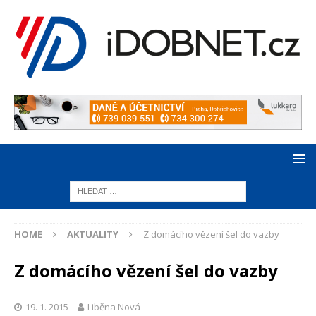
HOME
AKTUALITY
Z domácího vězení šel do vazby
Z domácího vězení šel do vazby
19. 1. 2015
Liběna Nová