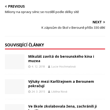
PREVIOUS
Miliony na opravy silnic se rozdělí podle délky sítě
NEXT
K zápisům do škol v Berouně přišlo 330 dětí
SOUVISEJÍCÍ ČLÁNKY
Mikuláš zavítá do berounského kina i
muzea
4. 12. 2018
Lucie Hochmalová
Výluky mezi Karlštejnem a Berounem
pokračují
24. 3. 2015
Liběna Nová
Ve škole zkolabovala žena, zachránili ji