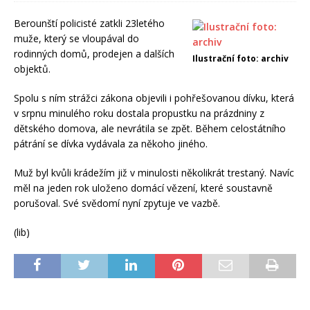
Berounští policisté zatkli 23letého
muže, který se vloupával do
rodinných domů, prodejen a dalších
Ilustrační foto: archiv
objektů.
Spolu s ním strážci zákona objevili i pohřešovanou dívku, která
v srpnu minulého roku dostala propustku na prázdniny z
dětského domova, ale nevrátila se zpět. Během celostátního
pátrání se dívka vydávala za někoho jiného.
Muž byl kvůli krádežím již v minulosti několikrát trestaný. Navíc
měl na jeden rok uloženo domácí vězení, které soustavně
porušoval. Své svědomí nyní zpytuje ve vazbě.
(lib)