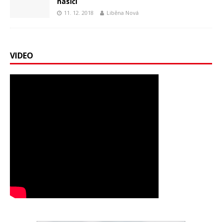
hasiči
11. 12. 2018
Liběna Nová
VIDEO