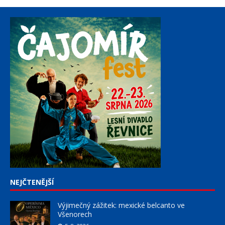
NEJČTENĚJŠÍ
Výjimečný zážitek: mexické belcanto ve
Všenorech