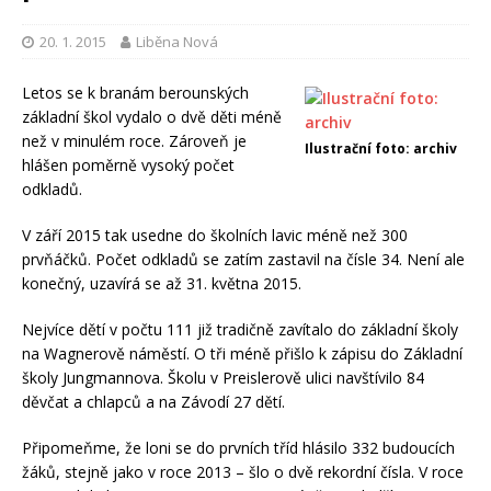
20. 1. 2015
Liběna Nová
Letos se k branám berounských
základní škol vydalo o dvě děti méně
než v minulém roce. Zároveň je
Ilustrační foto: archiv
hlášen poměrně vysoký počet
odkladů.
V září 2015 tak usedne do školních lavic méně než 300
prvňáčků. Počet odkladů se zatím zastavil na čísle 34. Není ale
konečný, uzavírá se až 31. května 2015.
Nejvíce dětí v počtu 111 již tradičně zavítalo do základní školy
na Wagnerově náměstí. O tři méně přišlo k zápisu do Základní
školy Jungmannova. Školu v Preislerově ulici navštívilo 84
děvčat a chlapců a na Závodí 27 dětí.
Připomeňme, že loni se do prvních tříd hlásilo 332 budoucích
žáků, stejně jako v roce 2013 – šlo o dvě rekordní čísla. V roce