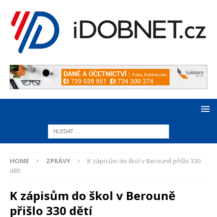
HOME
ZPRÁVY
K zápisům do škol v Berouně přišlo 330
dětí
K zápisům do škol v Berouně
přišlo 330 dětí