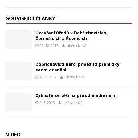
SOUVISEJÍCÍ ČLÁNKY
Uzavření úřadů v Dobřichovicích,
Černošicích a Řevnicích
22. 12. 2015
Liběna Nová
Dobřichovičtí herci přivezli z přehlídky
sedm ocenění
20. 3. 2017
Liběna Nová
Cyklisté se těší na přírodní adrenalin
9. 6. 2015
Liběna Nová
VIDEO