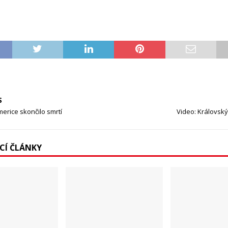
S
erice skončilo smrtí
Video: Královsk
ÍCÍ ČLÁNKY