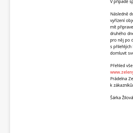
V případě sp
Následně do
vyřízení ob
mít připrav
druhého dne
pro něj po 
s přilehlýc
domluvit sv
Přehled vše
www.zelen
Prádelna Ze
k zákazníků
Šárka Žilov