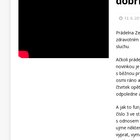
dobř
13. 6. 20
Prádelna Zel
zdravotním 
sluchu.
Ačkoli práde
novinkou je
s běžnou pr
osmi ráno a
čtvrtek opě
odpoledne a
A jak to fun
číslo 3 ve 
s odnosem p
ujme někter
vyprat, vym