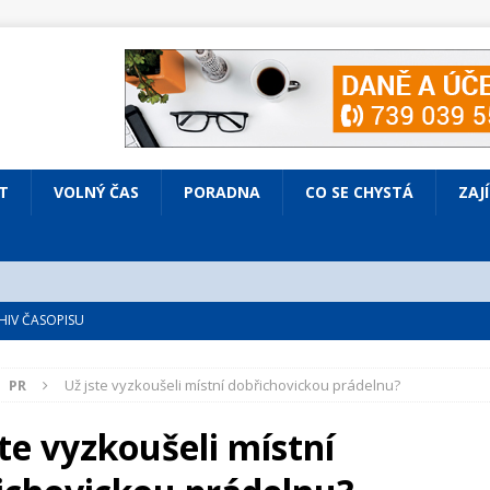
T
VOLNÝ ČAS
PORADNA
CO SE CHYSTÁ
ZAJ
IV ČASOPISU
é
ZAJÍMAVÍ LIDÉ
PR
Už jste vyzkoušeli místní dobřichovickou prádelnu?
VOLNÝ ČAS
bsazená Prodaná nevěsta
KULTURA
te vyzkoušeli místní
nto ve Všenorech
KULTURA