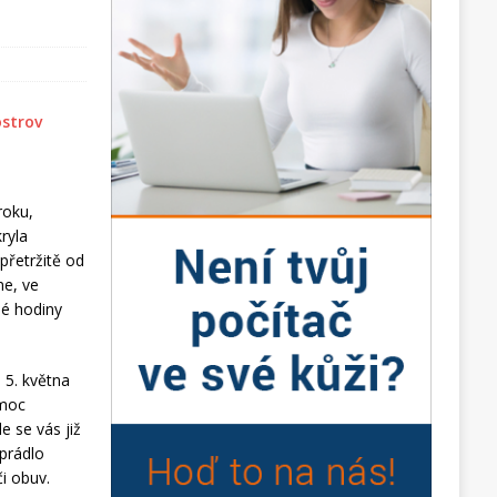
roku,
ryla
přetržitě od
ne, ve
né hodiny
i 5. května
omoc
e se vás již
prádlo
i obuv.