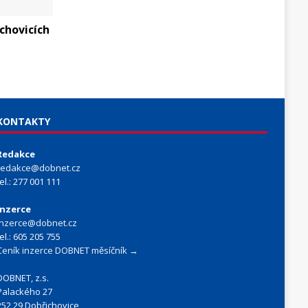
chovicích
KONTAKTY
Redakce
redakce@dobnet.cz
tel.: 277 001 111
Inzerce
inzerce@dobnet.cz
tel.: 605 205 755
Ceník inzerce DOBNET měsíčník →
DOBNET, z.s.
Palackého 27
252 29 Dobřichovice