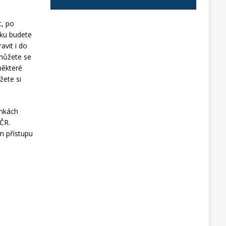
t, po
vku budete
avit i do
 můžete se
některé
žete si
ánkách
 ČR.
m přístupu