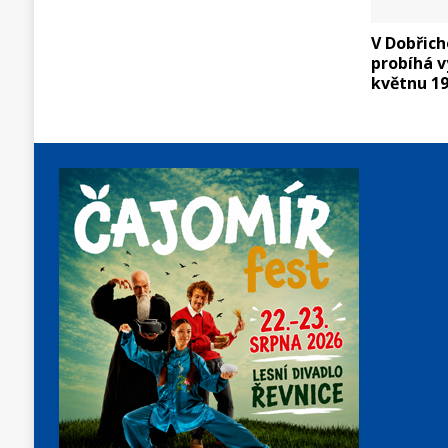
V Dobřich
probíhá v
květnu 1