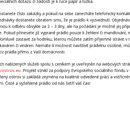
eciálních dotazů či žádostí je k ruce papír a tužka.
stanete číslo zakázky a pokud na sebe zanecháte telefonický kontak
jednávky dostanete obratem sms, že je prádlo k vyzvednutí. Objedná
enou k odběru obvykle za 2 – 3 dny, ale na požádání je možné jej připr
. Pokud přinesete již vyprané prádlo pouze k žehlení či mandlování,
domluvě zastavit za hodinku, kterou můžete zatím příjemně strávit v 
h kaváren či vináren. Nemáte-li možnost navštívit prádelnu osobně, mů
oz prádla přímo z Vaší domácnosti.
ch nabízených služeb spolu s ceníkem je uveřejněn na webových str
yostrov.eu
. Projekt vznikl za podpory Evropského sociálního fondu v
lený ostrov si zakládá zejména na kvalitně odvedené práci a vstřícné
m. Čisté a vyžehlené prádlo od nás šetří váš čas!
á