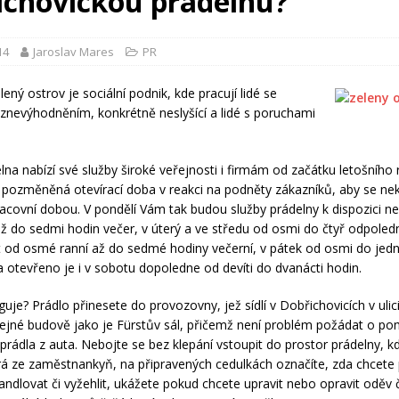
ichovickou prádelnu?
14
Jaroslav Mares
PR
ený ostrov je sociální podnik, kde pracují lidé se
znevýhodněním, konkrétně neslyšící a lidé s poruchami
lna nabízí své služby široké veřejnosti i firmám od začátku letošního 
 pozměněná otevírací doba v reakci na podněty zákazníků, aby se nek
acovní dobou. V pondělí Vám tak budou služby prádelny k dispozici ne
ž do sedmi hodin večer, v úterý a ve středu od osmi do čtyř odpoled
t od osmé ranní až do sedmé hodiny večerní, v pátek od osmi do jed
 otevřeno je i v sobotu dopoledne od devíti do dvanácti hodin.
guje? Prádlo přinesete do provozovny, jež sídlí v Dobřichovicích v ulic
stejné budově jako je Fürstův sál, přičemž není problém požádat o p
rádla z auta. Nebojte se bez klepání vstoupit do prostor prádelny, kd
á ze zaměstnankyň, na připravených cedulkách označíte, zda chcete 
andlovat či vyžehlit, ukážete pokud chcete upravit nebo opravit oděv č