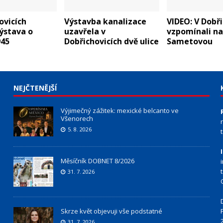
ovicích
Výstavba kanalizace
VIDEO: V Dobři
ýstava o
uzavřela v
vzpomínali na
945
Dobřichovicích dvě ulice
Sametovou
NEJČTENĚJŠÍ
Výjimečný zážitek: mexické belcanto ve
Všenorech
5. 8. 2026
Měsíčník DOBNET 8/2026
31. 7. 2026
Skrze květ objevuji vše podstatné
31. 7. 2026