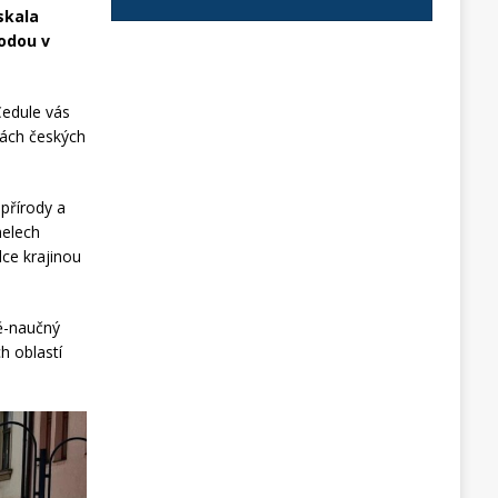
skala
rodou v
Cedule vás
pách českých
 přírody a
nelech
dce krajinou
ně-naučný
h oblastí