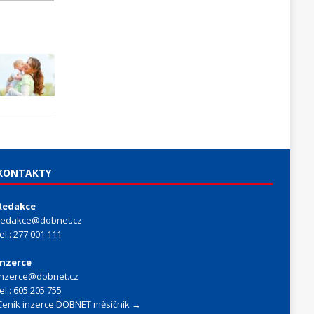
KONTAKTY
Redakce
redakce@dobnet.cz
tel.: 277 001 111
Inzerce
inzerce@dobnet.cz
tel.: 605 205 755
Ceník inzerce DOBNET měsíčník →