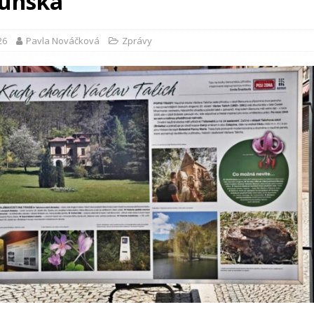
unska
26
Pavla Nováčková
Zprávy