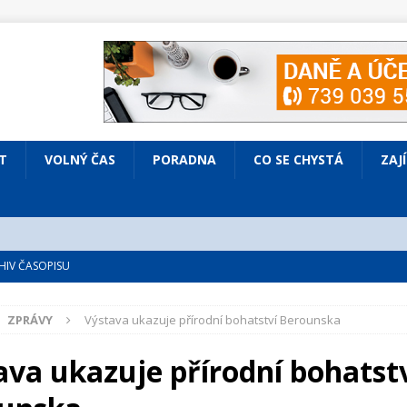
T
VOLNÝ ČAS
PORADNA
CO SE CHYSTÁ
ZAJ
IV ČASOPISU
é
ZAJÍMAVÍ LIDÉ
ZPRÁVY
Výstava ukazuje přírodní bohatství Berounska
VOLNÝ ČAS
bsazená Prodaná nevěsta
KULTURA
ava ukazuje přírodní bohatst
nto ve Všenorech
KULTURA