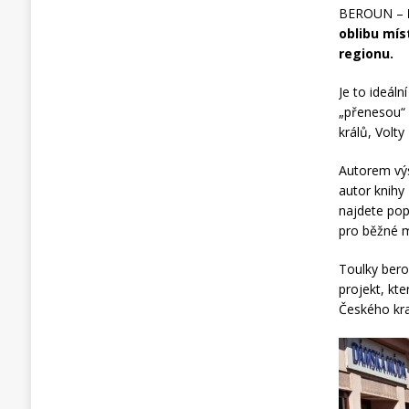
BEROUN –
oblibu mís
regionu.
Je to ideál
„přenesou“ 
králů, Volty
Autorem výs
autor knihy
najdete pop
pro běžné m
Toulky bero
projekt, kt
Českého kra