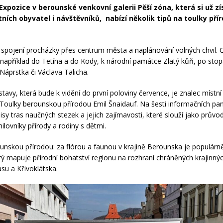
Expozice v berounské venkovní galerii Pěší zóna, která si už zí
tních obyvatel i návštěvníků, nabízí několik tipů na toulky pří
ní spojení procházky přes centrum města a naplánování volných chvil. 
například do Tetína a do Kody, k národní památce Zlatý kůň, po sto
 Náprstka či Václava Talicha.
tavy, která bude k vidění do první poloviny července, je znalec místní
 Toulky berounskou přírodou Emil Šnaidauf. Na šesti informačních pa
isy tras naučných stezek a jejich zajímavosti, které slouží jako průvo
ilovníky přírody a rodiny s dětmi.
unskou přírodou: za flórou a faunou v krajině Berounska je populár
erý mapuje přírodní bohatství regionu na rozhraní chráněných krajinnýc
su a Křivoklátska.