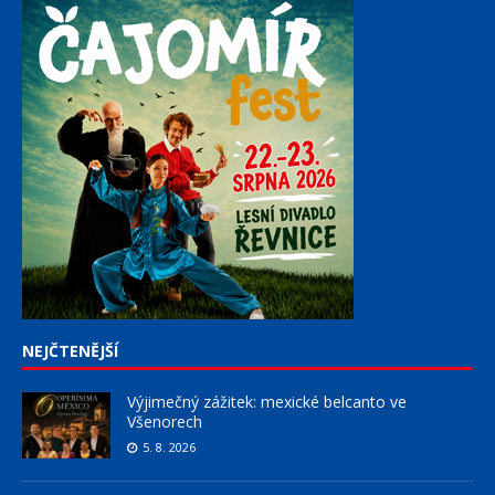
NEJČTENĚJŠÍ
Výjimečný zážitek: mexické belcanto ve
Všenorech
5. 8. 2026