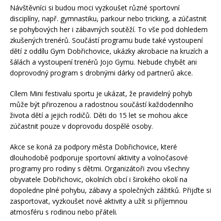
Návštěvníci si budou moci vyzkoušet různé sportovní
disciplíny, např. gymnastiku, parkour nebo tricking, a zúčastnit
se pohybových her i zábavných soutěží. To vše pod dohledem
zkušených trenérů. Součástí programu bude také vystoupení
dětí z oddílu Gym Dobřichovice, ukázky akrobacie na kruzích a
šálách a vystoupení trenérů Jojo Gymu. Nebude chybět ani
doprovodný program s drobnými dárky od partnerů akce.
Cílem Mini festivalu sportu je ukázat, že pravidelný pohyb
může být přirozenou a radostnou součástí každodenního
života dětí a jejich rodičů. Děti do 15 let se mohou akce
zúčastnit pouze v doprovodu dospělé osoby.
Akce se koná za podpory města Dobřichovice, které
dlouhodobě podporuje sportovní aktivity a volnočasové
programy pro rodiny s dětmi. Organizátoři zvou všechny
obyvatele Dobřichovic, okolních obcí i širokého okolí na
dopoledne plné pohybu, zábavy a společných zážitků. Přijďte si
zasportovat, vyzkoušet nové aktivity a užít si příjemnou
atmosféru s rodinou nebo přáteli.