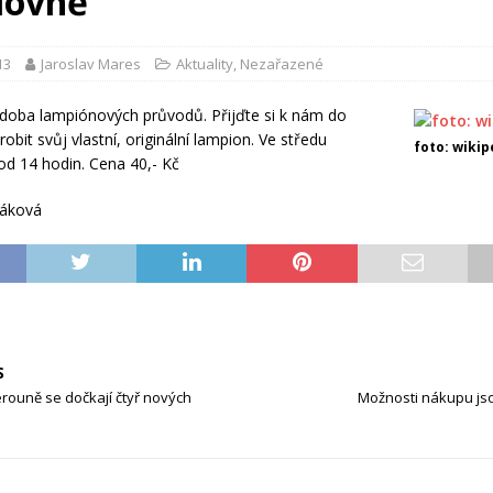
lovně
13
Jaroslav Mares
Aktuality
,
Nezařazené
e doba lampiónových průvodů.
Přijďte si k nám do
obit svůj vlastní, originální lampion. Ve středu
foto: wikip
od 14 hodin. Cena 40,- Kč
áková
S
Berouně se dočkají čtyř nových
Možnosti nákupu jso