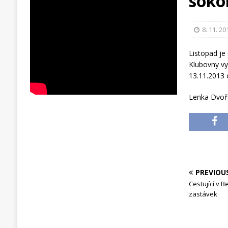
soko
8. 11. 20
Listopad j
Klubovny vyr
13.11.2013 
Lenka Dvoř
PREVIOU
Cestující v 
zastávek