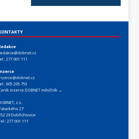
KONTAKTY
Redakce
redakce@dobnet.cz
tel.: 277 001 111
Inzerce
inzerce@dobnet.cz
tel.: 605 205 755
Ceník inzerce DOBNET měsíčník →
DOBNET, z.s.
Palackého 27
252 29 Dobřichovice
Tel.: 277 001 111