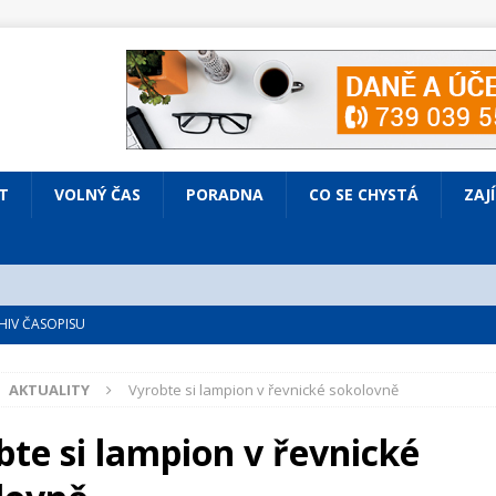
T
VOLNÝ ČAS
PORADNA
CO SE CHYSTÁ
ZAJ
IV ČASOPISU
é
ZAJÍMAVÍ LIDÉ
AKTUALITY
Vyrobte si lampion v řevnické sokolovně
VOLNÝ ČAS
bsazená Prodaná nevěsta
KULTURA
bte si lampion v řevnické
nto ve Všenorech
KULTURA