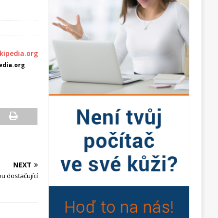
edia.org
NEXT
u dostačující