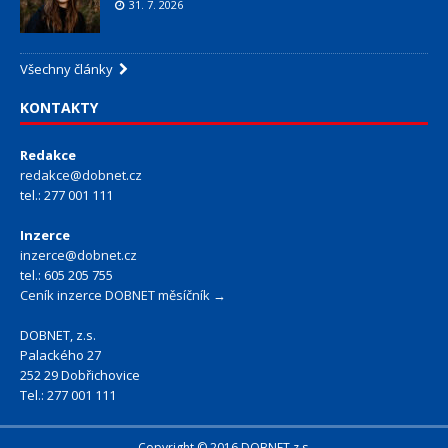
31. 7. 2026
Všechny články
KONTAKTY
Redakce
redakce@dobnet.cz
tel.: 277 001 111
Inzerce
inzerce@dobnet.cz
tel.: 605 205 755
Ceník inzerce DOBNET měsíčník →
DOBNET, z.s.
Palackého 27
252 29 Dobřichovice
Tel.: 277 001 111
Copyright © 2016 DOBNET z.s.