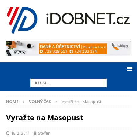
HOME
VOLNÝ ČAS
Vyražte na Masopust
Vyražte na Masopust
18. 2. 2011
Stefan