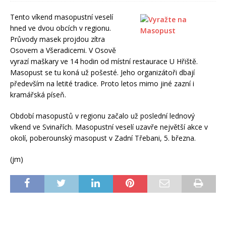
Tento víkend masopustní veselí
hned ve dvou obcích v regionu.
Průvody masek projdou zítra
Osovem a Všeradicemi. V Osově
vyrazí maškary ve 14 hodin od místní restaurace U Hřiště.
Masopust se tu koná už pošesté. Jeho organizátoři dbají
především na letité tradice. Proto letos mimo jiné zazní i
kramářská píseň.
Období masopustů v regionu začalo už poslední lednový
víkend ve Svinařích. Masopustní veselí uzavře největší akce v
okolí, poberounský masopust v Zadní Třebani, 5. března.
(jm)