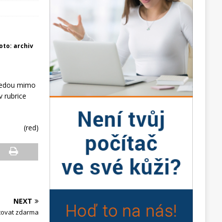
foto: archiv
ojedou mimo
v rubrice
(red)
NEXT
stovat zdarma