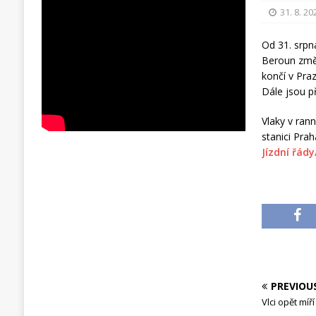
31. 8. 20
Od 31. srpna
Beroun změn
končí v Praz
Dále jsou p
Vlaky v ran
stanici Pra
Jízdní řády
PREVIOU
Vlci opět mí