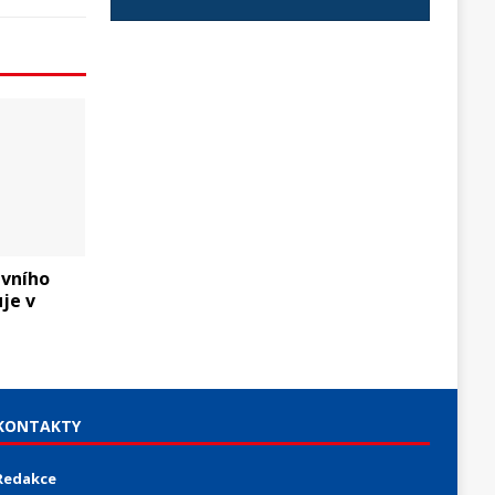
vního
je v
KONTAKTY
Redakce