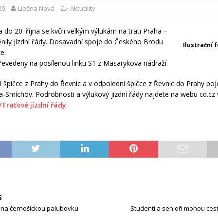
20
Liběna Nová
Aktuality
 do 20. října se kvůli velkým výlukám na trati Praha –
ily jízdní řády. Dosavadní spoje do Českého Brodu
Ilustrační 
e.
řevedeny na posílenou linku S1 z Masarykova nádraží.
ní špičce z Prahy do Řevnic a v odpolední špičce z Řevnic do Prahy p
ha-Smíchov. Podrobnosti a výlukový jízdní řády najdete na webu cd.cz 
/Traťové jízdní řády
.
S
ří na černošickou palubovku
Studenti a senioři mohou ce