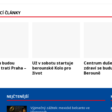
ÍCÍ ČLÁNKY
u budou
Už v sobotu startuje
Centrum duše
 trati Praha –
berounské Kolo pro
zdraví se budu
život
Berouně
NEJČTENĚJŠÍ
Výjimečný zážitek: mexické belcanto ve
Všenorech