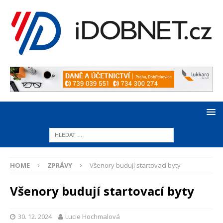
HOME
ZPRÁVY
Všenory budují startovací byty
Všenory budují startovací byty
30. 12. 2024
Lucie Hochmalová