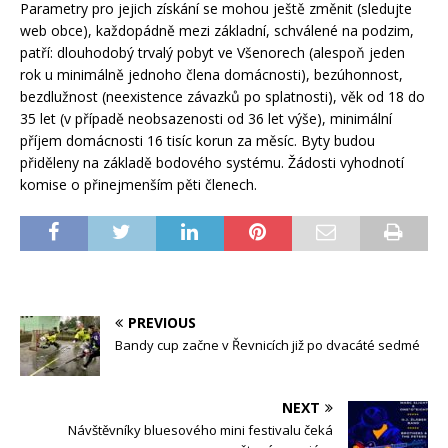
Parametry pro jejich získání se mohou ještě změnit (sledujte
web obce), každopádně mezi základní, schválené na podzim,
patří: dlouhodobý trvalý pobyt ve Všenorech (alespoň jeden
rok u minimálně jednoho člena domácnosti), bezúhonnost,
bezdlužnost (neexistence závazků po splatnosti), věk od 18 do
35 let (v případě neobsazenosti od 36 let výše), minimální
příjem domácnosti 16 tisíc korun za měsíc. Byty budou
přiděleny na základě bodového systému. Žádosti vyhodnotí
komise o přinejmenším pěti členech.
PREVIOUS
Bandy cup začne v Řevnicích již po dvacáté sedmé
NEXT
Návštěvníky bluesového mini festivalu čeká