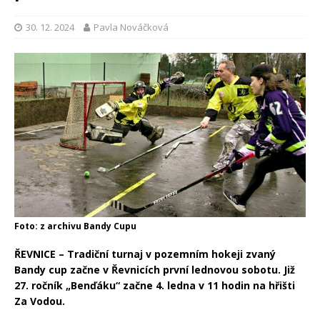
30. 12. 2024
Pavla Nováčková
Foto: z archivu Bandy Cupu
ŘEVNICE – Tradiční turnaj v pozemním hokeji zvaný
Bandy cup začne v Řevnicích první lednovou sobotu. Již
27. ročník „Benďáku“ začne 4. ledna v 11 hodin na hřišti
Za Vodou.