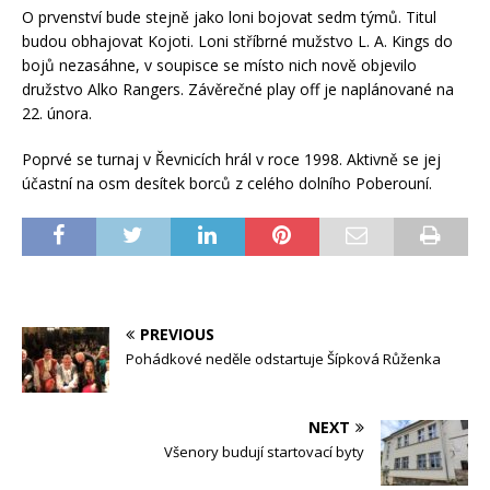
O prvenství bude stejně jako loni bojovat sedm týmů. Titul
budou obhajovat Kojoti. Loni stříbrné mužstvo L. A. Kings do
bojů nezasáhne, v soupisce se místo nich nově objevilo
družstvo Alko Rangers. Závěrečné play off je naplánované na
22. února.
Poprvé se turnaj v Řevnicích hrál v roce 1998. Aktivně se jej
účastní na osm desítek borců z celého dolního Poberouní.
PREVIOUS
Pohádkové neděle odstartuje Šípková Růženka
NEXT
Všenory budují startovací byty