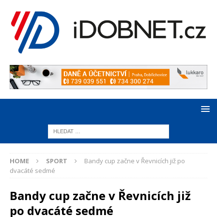
HOME
SPORT
Bandy cup začne v Řevnicích již po
dvacáté sedmé
Bandy cup začne v Řevnicích již
po dvacáté sedmé