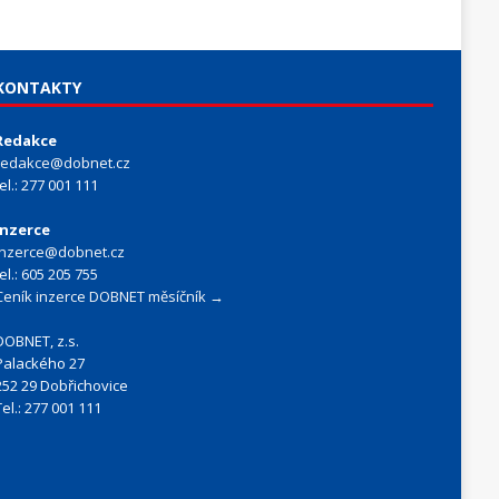
KONTAKTY
Redakce
redakce@dobnet.cz
tel.: 277 001 111
Inzerce
inzerce@dobnet.cz
tel.: 605 205 755
Ceník inzerce DOBNET měsíčník →
DOBNET, z.s.
Palackého 27
252 29 Dobřichovice
Tel.: 277 001 111