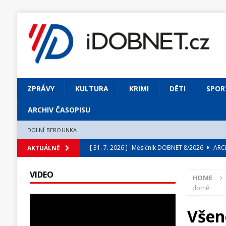
ZPRÁVY
KULTURA
KRIMI
DĚTI
SPOR
ARCHIV ČASOPISU
DOLNÍ BEROUNKA
[ 31. 7. 2026 ]
Měsíčník DOBNET 8/2026
ARCH
AKTUÁLNĚ
[ 31. 7. 2026 ]
Skrze květ objevuji vše podstatn
VIDEO
HOME
[ 31. 7. 2026 ]
Jednou Slavoj, vždycky Slavoj!
domě
[ 31. 7. 2026 ]
Zámek Liteň rozezní hvězdně o
Všen
[ 5. 8. 2026 ]
Výjimečný zážitek: mexické belca