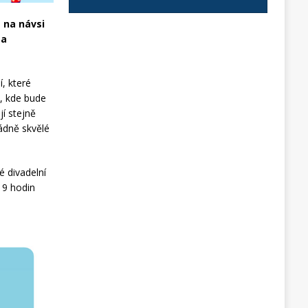
 na návsi
 a
, které
u, kde bude
í stejně
ádně skvělé
é divadelní
19 hodin