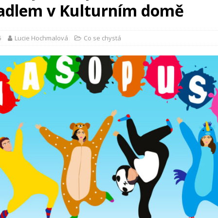
vadlem v Kulturním domě
5
Lucie Hochmalová
Co se chystá