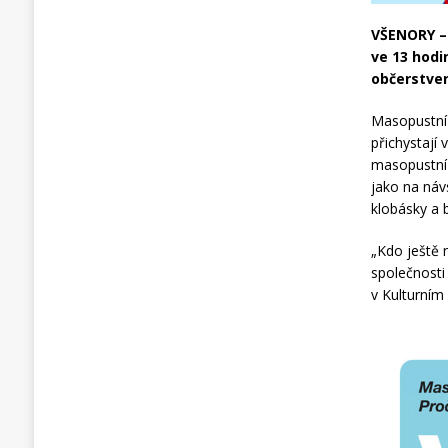
VŠENORY – 
ve 13 hodi
občerstve
Masopustní 
přichystají
masopustní 
jako na náv
klobásky a 
„Kdo ještě 
společnosti
v Kulturním