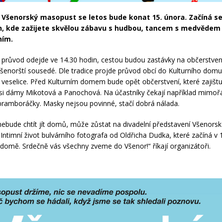
Všenorský masopust se letos bude konat 15. února. Začíná se
n, kde zažijete skvělou zábavu s hudbou, tancem s medvědem
ním.
průvod odejde ve 14.30 hodin, cestou budou zastávky na občerstvení
 všenorští sousedé. Dle tradice projde průvod obcí do Kulturního dom
veselice. Před Kulturním domem bude opět občerstvení, které zajištuj
si dámy Mikotová a Panochová. Na účastníky čekají například mimoř
bramboráčky. Masky nejsou povinné, stačí dobrá nálada.
nebude chtít jít domů, může zůstat na divadelní představení Všenorsk
 Intimní život bulvárního fotografa od Oldřicha Dudka, které začíná v 
 domě. Srdečně vás všechny zveme do Všenor!“ říkají organizátoři.