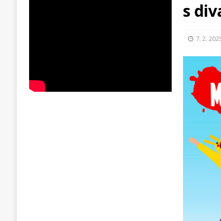
s di
7. 2. 202