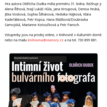
Hra autora Oldřicha Dudka měla premiéru 31. ledna. Režíruje ji
Alena Říhová, hrají Lukáš Hůla, Jana Kroupová, Denisa Hrubá,
Jitka Vosková, Sophia Šilhánová, Hedvika Hájková, Klára
Kadeřábková, Petr Kopsa, Hana Eliášková/Doubravka
Samojská, Marianne Kotoučková a Petr Panoch.
Vstupenky jsou na prodej online, v Knihovně v Kulturním domě
nebo na mailu
knihovna@vsenory.cz
a na tel. 730 899 881.