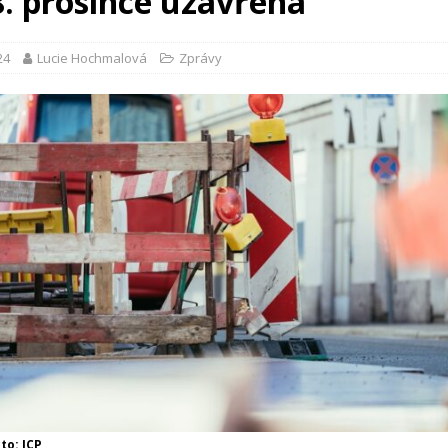
8. prosince uzavřena
24
Lucie Hochmalová
Zprávy
oto: ICP