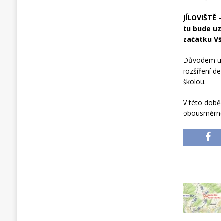
JÍLOVIŠTĚ –
tu bude uz
začátku V
Důvodem uza
rozšíření de
školou.
V této době
obousměrně