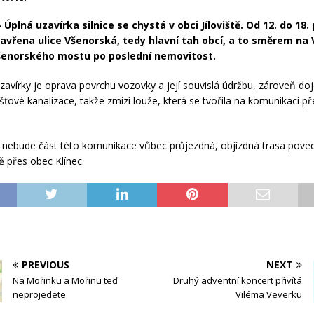
 Úplná uzavírka silnice se chystá v obci Jíloviště. Od 12. do 18.
avřena ulice Všenorská, tedy hlavní tah obcí, a to směrem na
šenorského mostu po poslední nemovitost.
vírky je oprava povrchu vozovky a její souvislá údržbu, zároveň doj
šťové kanalizace, takže zmizí louže, která se tvořila na komunikaci př
 nebude část této komunikace vůbec průjezdná, objízdná trasa pove
 přes obec Klínec.
PREVIOUS
NEXT
Na Mořinku a Mořinu teď
Druhý adventní koncert přivítá
neprojedete
Viléma Veverku