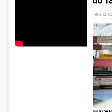
do 1
6. 12. 20
Ilustrační f