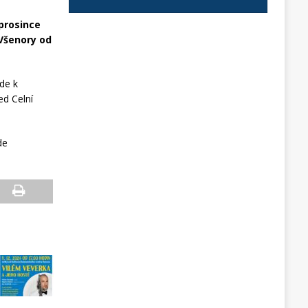
 prosince
 Všenory od
de k
ed Celní
de