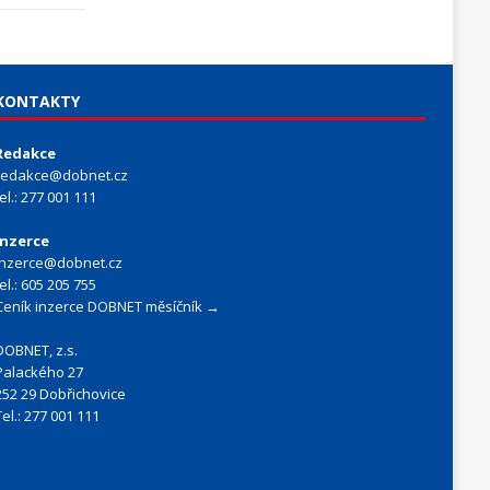
KONTAKTY
Redakce
redakce@dobnet.cz
tel.: 277 001 111
Inzerce
inzerce@dobnet.cz
tel.: 605 205 755
Ceník inzerce DOBNET měsíčník →
DOBNET, z.s.
Palackého 27
252 29 Dobřichovice
Tel.: 277 001 111