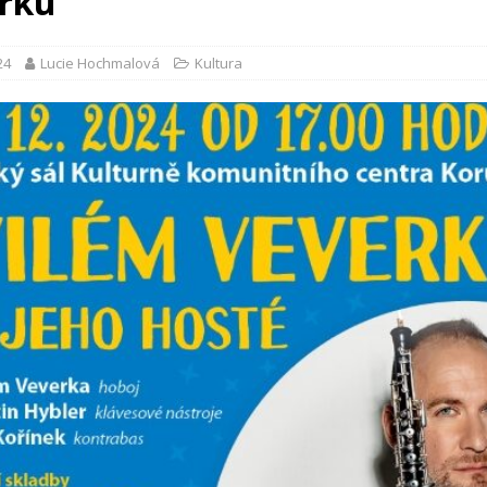
rku
24
Lucie Hochmalová
Kultura