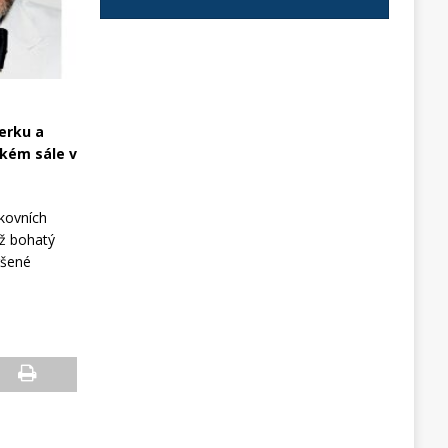
erku a
lkém sále v
nkovních
ěž bohatý
ršené