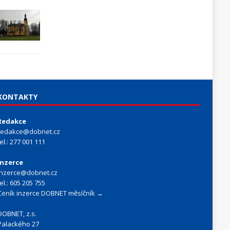
KONTAKTY
Redakce
redakce@dobnet.cz
tel.: 277 001 111
Inzerce
inzerce@dobnet.cz
tel.: 605 205 755
Ceník inzerce DOBNET měsíčník →
DOBNET, z.s.
Palackého 27