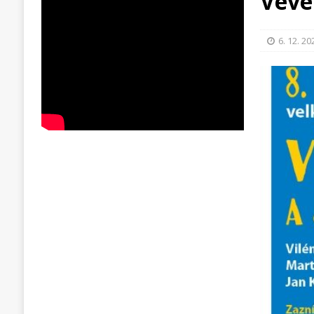
Veve
6. 12. 20