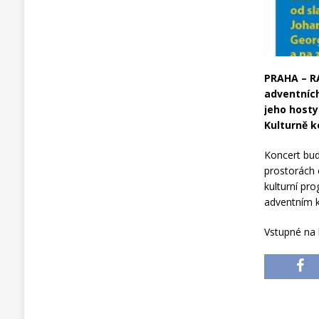
PRAHA – RA
adventních
jeho hosty
Kulturně k
Koncert bud
prostorách 
kulturní pr
adventním 
Vstupné na 