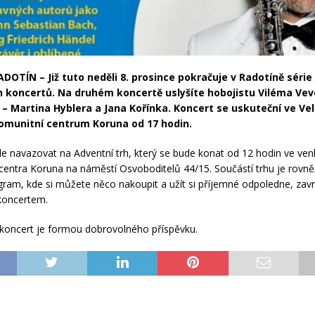
DOTÍN – Již tuto neděli 8. prosince pokračuje v Radotíně série
 koncertů. Na druhém koncertě uslyšíte hobojistu Viléma Vev
 – Martina Hyblera a Jana Kořínka. Koncert se uskuteční ve Ve
omunitní centrum Koruna od 17 hodin.
e navazovat na Adventní trh, který se bude konat od 12 hodin ve ve
centra Koruna na náměstí Osvoboditelů 44/15. Součástí trhu je rovn
ogram, kde si můžete něco nakoupit a užít si příjemné odpoledne, zav
koncertem.
koncert je formou dobrovolného příspěvku.