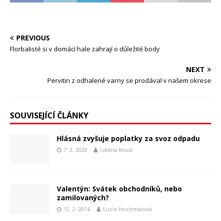
PREVIOUS
Florbalisté si v domácí hale zahrají o důležité body
NEXT
Pervitin z odhalené varny se prodával v našem okrese
SOUVISEJÍCÍ ČLÁNKY
Hlásná zvyšuje poplatky za svoz odpadu
7. 2. 2020
Liběna Nová
Valentýn: Svátek obchodníků, nebo
zamilovaných?
12. 2. 2016
Lucie Hochmalová