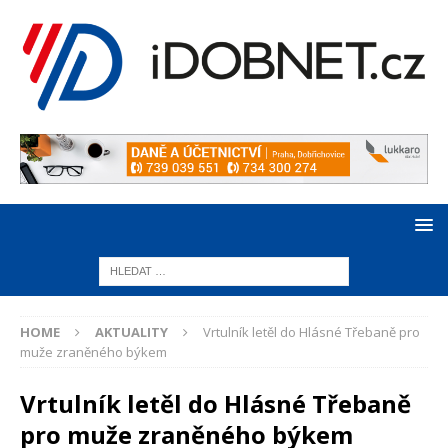
HOME
AKTUALITY
Vrtulník letěl do Hlásné Třebaně pro
muže zraněného býkem
Vrtulník letěl do Hlásné Třebaně
pro muže zraněného býkem