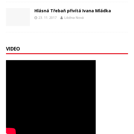
Hlásná Třebaň přivítá Ivana Mládka
23. 11. 2017
Liběna Nová
VIDEO