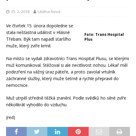
15. 2. 2018
Liběna Nová
Ve čtvrtek 15. února dopoledne se
stala nešťastná událost v Hlásné
Foto: Trans Hospital
Třebani. Býk tam napadl staršího
Plus
muže, který zvíře krmil.
Na místo se vydali zdravotníci Trans Hospital Plusu, se kterými
muž komunikoval. Stěžoval si ale necitlivost nohou. Lékař měl
podezření na vážný úraz páteře, a proto zavolal vrtulník
záchranné služby, který muže šetrně a rychle přepravil do
nemocnice.
Muž utrpěl středně těžká zranění. Podle svědků ho silné zvíře
několikrát vyhodilo do vzduchu.
(red)