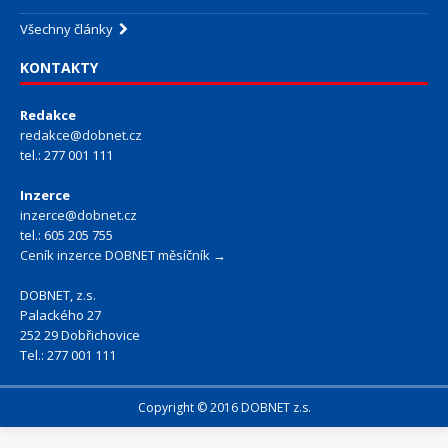
Všechny články
KONTAKTY
Redakce
redakce@dobnet.cz
tel.: 277 001 111
Inzerce
inzerce@dobnet.cz
tel.: 605 205 755
Ceník inzerce DOBNET měsíčník →
DOBNET, z.s.
Palackého 27
252 29 Dobřichovice
Tel.: 277 001 111
Copyright © 2016 DOBNET z.s.