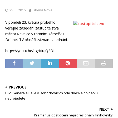
25. 5. 2016
Liběna Nová
V pondělí 23. května proběhlo
veřejné zasedání zastupitelstva
města Řevnice v tamním zámečku.
Dobnet TV přináší záznam z jednání.
httpv://youtu.be/bgrKiujQ2DI
PREVIOUS
Ulicí Generála Pellé v Dobřichovicích ode dneška do pátku
neprojedete
NEXT
Kramerius opět ocení neprofesionální knihovníky