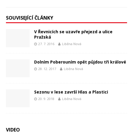
SOUVISEJÍCÍ ČLÁNKY
V Řevnicích se uzavře přejezd a ulice
Pražská
27. 7. 2016
Liběna Nová
Dolním Poberouním opět půjdou tři králové
28. 12. 2017
Liběna Nová
Sezonu v lese završí Hlas a Plastici
20. 9. 2018
Liběna Nová
VIDEO