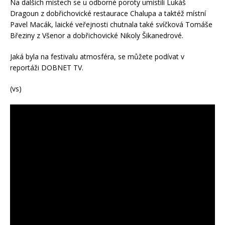
Na dalších místech se u odborné poroty umístili Lukáš
Dragoun z dobřichovické restaurace Chalupa a taktéž místní
Pavel Macák, laické veřejnosti chutnala také svíčková Tomáše
Březiny z Všenor a dobřichovické Nikoly Šikanedrové.
Jaká byla na festivalu atmosféra, se můžete podívat v
reportáži DOBNET TV.
(vs)