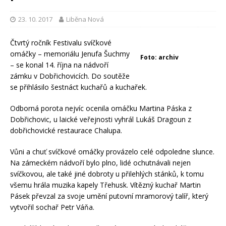
23. 10. 2017
Liběna Nová
Čtvrtý ročník Festivalu svíčkové
omáčky – memoriálu Jenufa Šuchmy
Foto: archiv
– se konal 14. října na nádvoří
zámku v Dobřichovicích. Do soutěže
se přihlásilo šestnáct kuchařů a kuchařek.
Odborná porota nejvíc ocenila omáčku Martina Páska z
Dobřichovic, u laické veřejnosti vyhrál Lukáš Dragoun z
dobřichovické restaurace Chalupa.
Vůni a chuť svíčkové omáčky provázelo celé odpoledne slunce.
Na zámeckém nádvoří bylo plno, lidé ochutnávali nejen
svíčkovou, ale také jiné dobroty u přilehlých stánků, k tomu
všemu hrála muzika kapely Třehusk. Vítězný kuchař Martin
Pásek převzal za svoje umění putovní mramorový talíř, který
vytvořil sochař Petr Váňa.