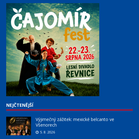
NEJČTENĚJŠÍ
Výjimečný zážitek: mexické belcanto ve
Všenorech
5. 8. 2026