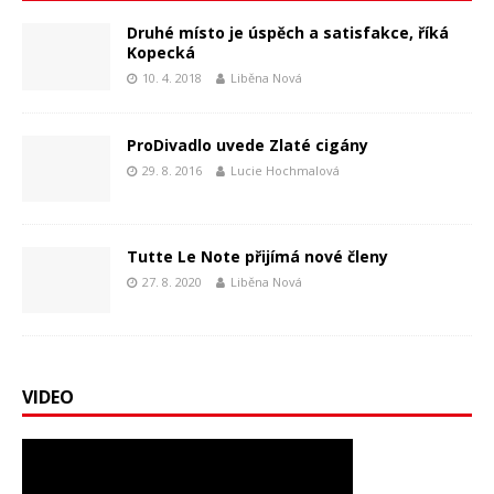
Druhé místo je úspěch a satisfakce, říká
Kopecká
10. 4. 2018
Liběna Nová
ProDivadlo uvede Zlaté cigány
29. 8. 2016
Lucie Hochmalová
Tutte Le Note přijímá nové členy
27. 8. 2020
Liběna Nová
VIDEO