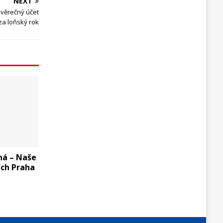
NEXT
ávěrečný účet
za loňský rok
ná – Naše
ích Praha