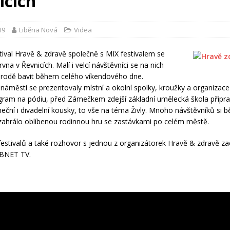
icích
19
Liběna Nová
Videa
tival Hravě & zdravě společně s MIX festivalem se
rvna v Řevnicích. Malí i velcí návštěvníci se na nich
orodě bavit během celého víkendového dne.
náměstí se prezentovaly místní a okolní spolky, kroužky a organizace
ogram na pódiu, před Zámečkem zdejší základní umělecká škola připra
neční i divadelní kousky, to vše na téma Živly. Mnoho návštěvníků si
ahrálo oblíbenou rodinnou hru se zastávkami po celém městě.
estivalů a také rozhovor s jednou z organizátorek Hravě & zdravě
za
BNET TV.