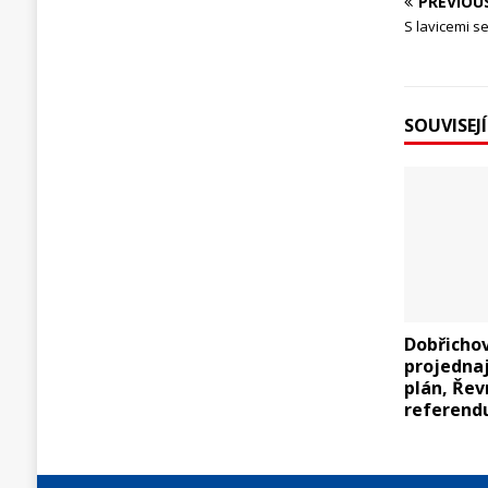
PREVIOU
S lavicemi se
SOUVISEJ
Dobřicho
projedna
plán, Řev
referen