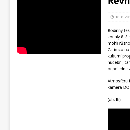
Řevn
18. 6. 20
Rodinný fes
konaly 8. če
mohli různ
Zatímco na 
kulturní pr
hudební, ta
odpoledne z
Atmosféru f
kamera DO
(ob, lh)