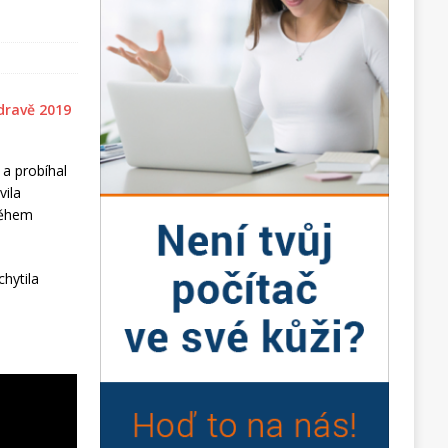
 a probíhal
vila
 během
chytila