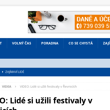
T
VOLNÝ ČAS
PORADNA
CO SE CHYSTÁ
ZAJ
é
ZAJÍMAVÍ LIDÉ
VOLNÝ ČAS
VIDEA
VIDEO: Lidé si užili festivaly v Řevnicích
bsazená Prodaná nevěsta
KULTURA
nto ve Všenorech
KULTURA
: Lidé si užili festivaly v
IV ČASOPISU