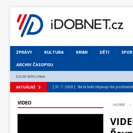
ZPRÁVY
KULTURA
KRIMI
DĚTI
SPOR
ARCHIV ČASOPISU
DOLNÍ BEROUNKA
[ 31. 7. 2026 ]
Skrze květ objevuji vše podstatn
AKTUÁLNĚ
[ 31. 7. 2026 ]
Jednou Slavoj, vždycky Slavoj!
VIDEO
HOME
[ 31. 7. 2026 ]
Zámek Liteň rozezní hvězdně o
[ 5. 8. 2026 ]
Výjimečný zážitek: mexické belca
VIDEO
[ 31. 7. 2026 ]
Měsíčník DOBNET 8/2026
ARCH