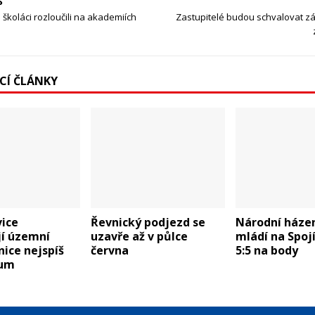
S
 školáci rozloučili na akademiích
Zastupitelé budou schvalovat z
ÍCÍ ČLÁNKY
vice
Řevnický podjezd se
Národní háze
jí územní
uzavře až v půlce
mládí na Spoj
nice nejspíš
června
5:5 na body
dum