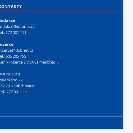
KONTAKTY
Redakce
redakce@dobnet.cz
tel.: 277 001 111
Inzerce
inzerce@dobnet.cz
tel.: 605 205 755
Ceník inzerce DOBNET měsíčník →
DOBNET, z.s.
Palackého 27
252 29 Dobřichovice
Tel.: 277 001 111