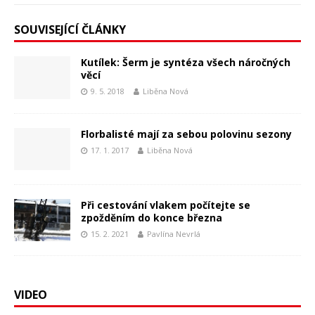
SOUVISEJÍCÍ ČLÁNKY
Kutílek: Šerm je syntéza všech náročných
věcí
9. 5. 2018
Liběna Nová
Florbalisté mají za sebou polovinu sezony
17. 1. 2017
Liběna Nová
Při cestování vlakem počítejte se
zpožděním do konce března
15. 2. 2021
Pavlína Nevrlá
VIDEO