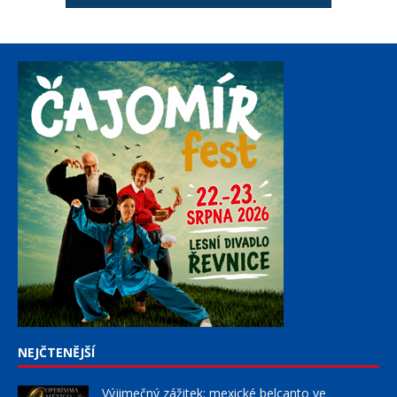
NEJČTENĚJŠÍ
Výjimečný zážitek: mexické belcanto ve