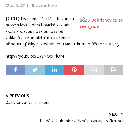
23. 9. 2014
Liběna Nová
Již tři týdny usedají školáci do zbrusu
nových lavic dobřichovické základní
školy a stavbu nové budovy od
základů po kompletní dokončení si
připomínají díky časosběrnému videu, které můžete vidět i vy.
httpv://youtu.be/DWNQpJ-rlQM
PREVIOUS
Za kulturou i s miminkem
NEXT
Hledá se bubenice vítězné posádky dračích lodí