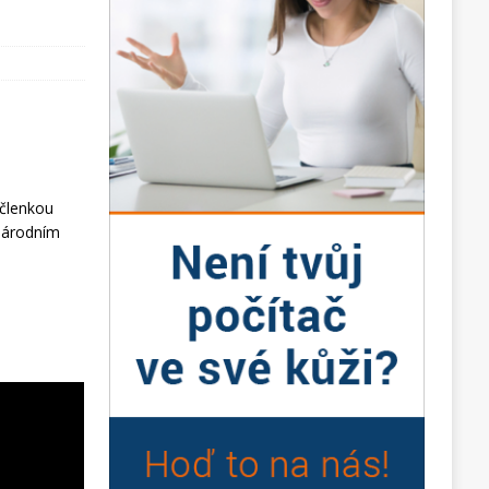
 členkou
 Národním