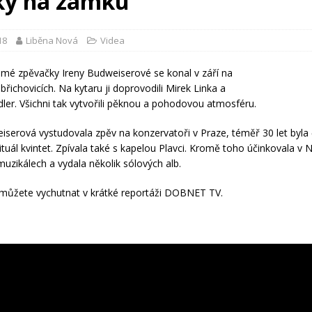
ky na zámku
18
Liběna Nová
Videa
mé zpěvačky Ireny Budweiserové se konal v září na
řichovicích. Na kytaru ji doprovodili Mirek Linka a
ndler. Všichni tak vytvořili pěknou a pohodovou atmosféru.
iserová vystudovala zpěv na konzervatoři v Praze, téměř 30 let byla
rituál kvintet. Zpívala také s kapelou Plavci. Kromě toho účinkovala v
muzikálech a vydala několik sólových alb.
si můžete vychutnat v krátké reportáži DOBNET TV.