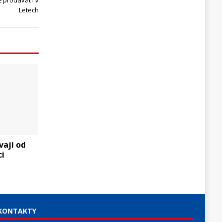
 prodávat i v
Letech
ají od
ci
KONTAKTY