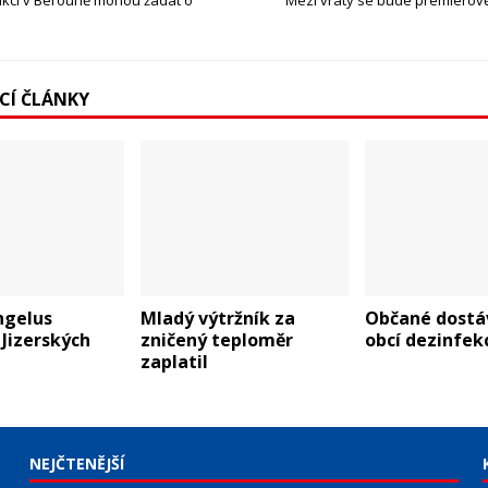
akcí v Berouně mohou žádat o
Mezi vraty se bude premiérově
ÍCÍ ČLÁNKY
ngelus
Mladý výtržník za
Občané dostáv
 Jizerských
zničený teploměr
obcí dezinfek
zaplatil
NEJČTENĚJŠÍ