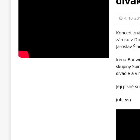
divá
4. 10. 20
Koncert zná
zámku v Dob
Jaroslav Ši
Irena Budwe
skupiny Spi
divadle a v 
Její písně 
(ob, vs)