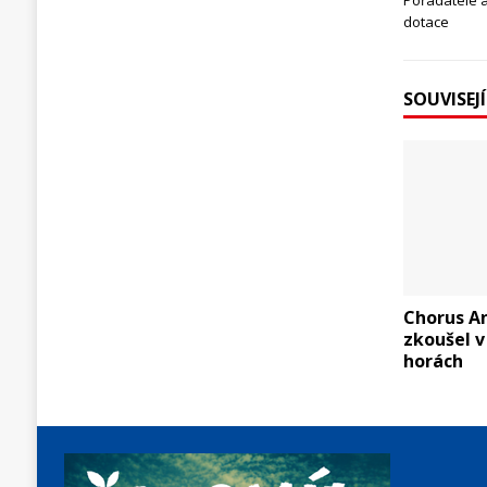
Pořadatelé 
dotace
SOUVISEJ
Chorus A
zkoušel v
horách