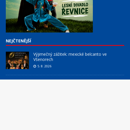
NEJČTENĚJŠÍ
Výjimečný zážitek: mexické belcanto ve
Všenorech
5. 8. 2026
Měsíčník DOBNET 8/2026
31. 7. 2026
Skrze květ objevuji vše podstatné
31. 7. 2026