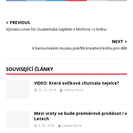
PREVIOUS
Výstavu Love for Guatemala najdete v Mořince i v lednu
NEXT
V berounském muzeu pokřtili kreativní knihu pro děti
SOUVISEJÍCÍ ČLÁNKY
VIDEO: Která svíčková chutnala nejvíce?
23. 10. 2014
Liběna Nová
Mezi vraty se bude premiérově prodávat i v
Letech
4. 10. 2018
Liběna Nová