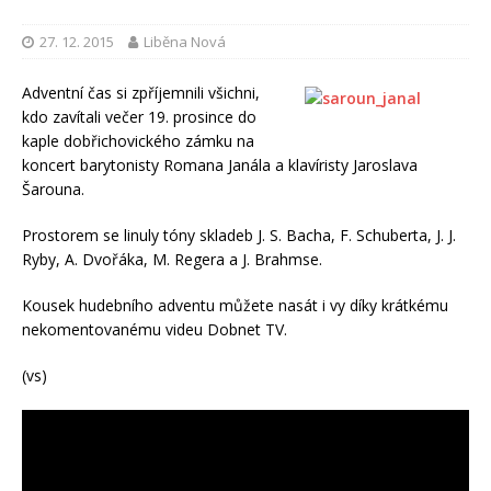
27. 12. 2015
Liběna Nová
Adventní čas si zpříjemnili všichni,
kdo zavítali večer 19. prosince do
kaple dobřichovického zámku na
koncert barytonisty Romana Janála a klavíristy Jaroslava
Šarouna.
Prostorem se linuly tóny skladeb J. S. Bacha, F. Schuberta, J. J.
Ryby, A. Dvořáka, M. Regera a J. Brahmse.
Kousek hudebního adventu můžete nasát i vy díky krátkému
nekomentovanému videu Dobnet TV.
(vs)