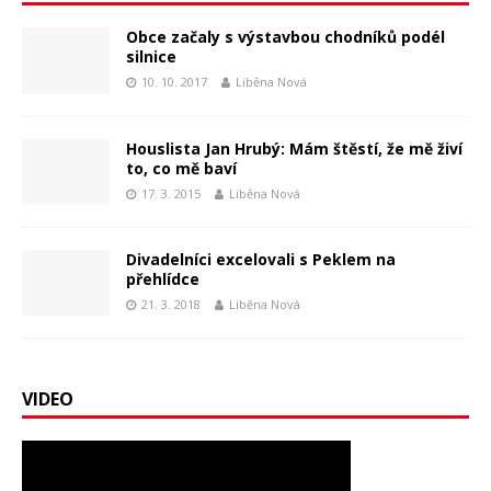
Obce začaly s výstavbou chodníků podél
silnice
10. 10. 2017
Liběna Nová
Houslista Jan Hrubý: Mám štěstí, že mě živí
to, co mě baví
17. 3. 2015
Liběna Nová
Divadelníci excelovali s Peklem na
přehlídce
21. 3. 2018
Liběna Nová
VIDEO