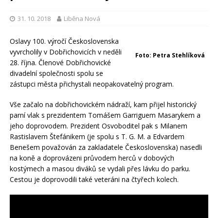
31. 10. 2018
Liběna Nová
Oslavy 100. výročí Československa
vyvrcholily v Dobřichovicích v neděli
Foto: Petra Stehlíková
28. října. Členové Dobřichovické
divadelní společnosti spolu se
zástupci města přichystali neopakovatelný program.
Vše začalo na dobřichovickém nádraží, kam přijel historický
parní vlak s prezidentem Tomášem Garriguem Masarykem a
jeho doprovodem. Prezident Osvoboditel pak s Milanem
Rastislavem Štefánikem (je spolu s T. G. M. a Edvardem
Benešem považován za zakladatele Československa) nasedli
na koně a doprovázeni průvodem herců v dobových
kostýmech a masou diváků se vydali přes lávku do parku.
Cestou je doprovodili také veteráni na čtyřech kolech.