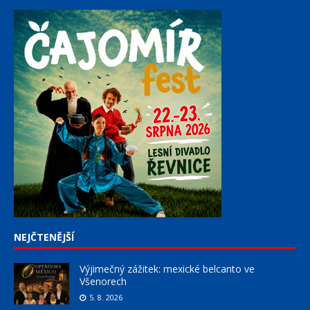
NEJČTENĚJŠÍ
Výjimečný zážitek: mexické belcanto ve
Všenorech
5. 8. 2026