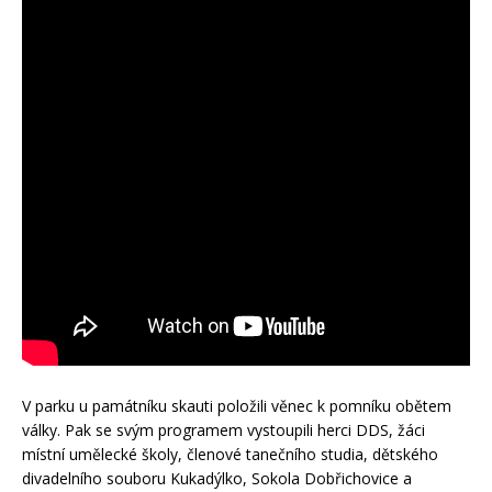
V parku u památníku skauti položili věnec k pomníku obětem
války. Pak se svým programem vystoupili herci DDS, žáci
místní umělecké školy, členové tanečního studia, dětského
divadelního souboru Kukadýlko, Sokola Dobřichovice a