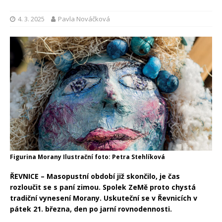
4. 3. 2025
Pavla Nováčková
Figurina Morany Ilustrační foto: Petra Stehlíková
ŘEVNICE – Masopustní období již skončilo, je čas
rozloučit se s paní zimou. Spolek ZeMě proto chystá
tradiční vynesení Morany. Uskuteční se v Řevnicích v
pátek 21. března, den po jarní rovnodennosti.