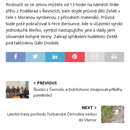
Rozloučit se se zimou můžete od 13 hodin na náměstí Krále
Jiřího z Poděbrad v Řevnicích, kam dojde průvod dětí ZeMě v
čele s Moranou vyrobenou z přírodních materiálů. Průvod
bude poté pokračovat k řece Berounce, kde si účastníci vyrobí
jednoduché lítečko, symbol nastupujícího jara a vlády jarní
slovanské bohyně Vesny. Zahrají spřátelení hudebníci ZeMě
pod taktovkou Gábi Doubek.
PREVIOUS
Školáci z Černošic a Dobřichovic zmapovali příběhy
pamětníků
NEXT
Letošní trasy pochodu Turbanské Černošice vedou
do Všenor