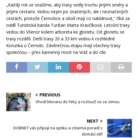
„Každý rok se snažíme, aby trasy vedly trochu jinými směry a
jinými cestami. Vedou nejen po značených, ale i neznačených
cestách, protože Černošice a okolí mají co nabídnout,“ říká za
oddíl Turistická banda TurBan Marta Kravčíková. Letošní trasy
vedou do Všenor kolem arboreta ke glorietu. Od glorietu se
trasy rozdělí. Delší trasy 20 a 33 km vedou k rozhledně
Korunka u Černolic. Závěrečnou etapu mají všechny trasy
společnou – přes kamenný most na Vráž a do cíle.
PREVIOUS
Vhodí Moranu do řeky a rozloučí se se zimou
NEXT
DOBNET vás připojí na optiku a zdarma poradí s
domácí sítí!