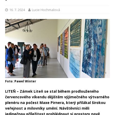
16. 7. 2024
Lucie Hochmalová
Foto: Pawel Winter
LITEŇ – Zámek Liteň se stal během prodlouženého
červencového víkendu dějištěm výjimečného výtvarného
plenéru na počest Maxe Pirnera, který přilákal širokou
veřejnost a milovníky umění. Návštěvníci měli
jedinečnou příležitost prohlédnout si prostory nově