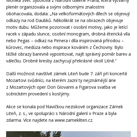
Monika Švec Sybolová z Národní Galerie Praha, která výtvarný
plenér organizovala a svými odbornými znalostmi
obohacovala, dodala: „Na velkoformátových dílech se objevují
odkazy na rod Daubků. Několikrát se na obrazech objevuje
motiv dubu. Můžeme pozorovat i osobní motivy, jako je letící
racek v západu slunce, osobní monogram, drobná éterická víla
nebo Pegas – odkaz na Pirnera i díla inspirovaná přírodou –
kůrovec, medúza nebo inspirace kováním z Čechovny. Bylo
těžké obrazy barevně vypointovat, najít správný poměr barev a
válečku. Drobné kresby zachycují překrásné okolí Litně.“
Další možnost navštívit zámek Liteň bude 7. září při koncertě
Mozartovi svůdníci, na kterém zazní ty nejznámější árie
z Mozartových oper Don Giovanni a Figarova svatba ve
scénickém provedení s kostýmy.
Akce se konala pod hlavičkou neziskové organizace Zámek
Liteň, z. s., ve spolupráci s Národní galerií v Praze a byla
zdarma. Více najdete na www.zamekliten.cz.