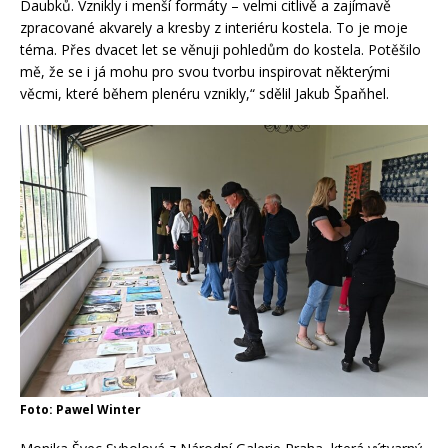
Daubků. Vznikly i menší formáty – velmi citlivě a zajímavě
zpracované akvarely a kresby z interiéru kostela. To je moje
téma. Přes dvacet let se věnuji pohledům do kostela. Potěšilo
mě, že se i já mohu pro svou tvorbu inspirovat některými
věcmi, které během plenéru vznikly,“ sdělil Jakub Špaňhel.
Foto: Pawel Winter