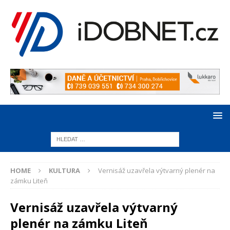
HOME
KULTURA
Vernisáž uzavřela výtvarný plenér na
zámku Liteň
Vernisáž uzavřela výtvarný
plenér na zámku Liteň