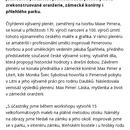
zrekonstruované oranžerie, zámecké konírny i
přilehlého parku.
Čtyřdenní výtvarný plenér, zaměřený na tvorbu Maxe Pirnera,
se konal u příležitosti 170. výročí narození a 100. výročí úmrtí
tohoto významného českého malíře a grafika. V rámci plenéru
se amatérští i profesionální umělci inspirovali Pirnerovou
tvorbou a pod uměleckým vedením Jakuba Špaňhela, předního
představitele současné české výtvarné scény, vytvářeli díla,
která propojují historické hodnoty s dnešní dobou. Závěrem
plenéru se konala přednáška v zámecké konírně Max Pirner a
Liteň, kde Monika Švec Sybolová hovořila o Pirnerově pobytu
v Litni a jeho výtvarné práci pro rodinu Daubků. Následovala
vernisáž výsledků plenéru: Max Pirner: Láska, myšlenka a život
v zámecké oranžerii.
„S účastníky jsme během workshopu vytvořili 15
velkoformátových maleb na plátně metodou otisku. Náměty
na obrazy jsme hledali na zámku a jeho okolí. Inspirovali jsme
se v parku, v interiéru zámku, liteňském kostele i u hrobky rodu