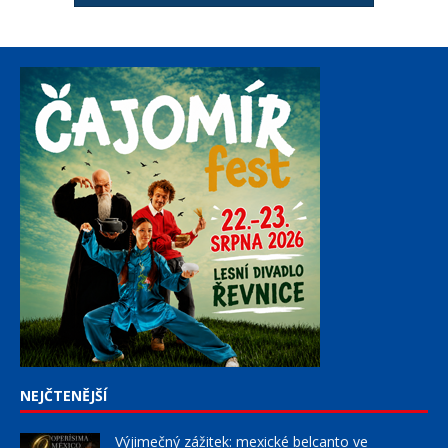
NEJČTENĚJŠÍ
Výjimečný zážitek: mexické belcanto ve